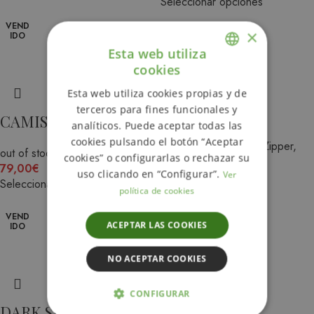
Seleccionar opciones
VEND
×
IDO
Esta web utiliza
cookies
ENGLISH
DARK SEAS
Esta web utiliza cookies propias y de
SPANISH
terceros para fines funcionales y
ABERDEEN
CAMISA ZULU
analíticos. Puede aceptar todas las
cookies pulsando el botón “Aceptar
Hombre
,
Sudaderas (Zipper,
out of stock
cookies” o configurarlas o rechazar su
Hoodie, Sudadera)
79,00
€
uso clicando en “Configurar”.
Ver
69,00
€
Seleccionar opciones
Seleccionar opciones
política de cookies
VEND
ACEPTAR LAS COOKIES
IDO
NO ACEPTAR COOKIES
CONFIGURAR
DARK SEAS