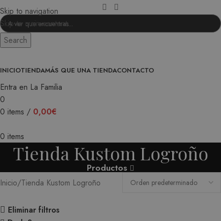
Skip to navigation
Skip to main content
Search
INICIO
TIENDA
MÁS QUE UNA TIENDA
CONTACTO
Entra en La Familia
0
0
items
/
0,00
€
0
items
Tienda Kustom Logroño
Productos
Inicio
Tienda Kustom Logroño
Eliminar filtros