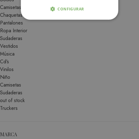
Camisetas
CONFIGURAR
Chaquetas
Pantalones
ESTRICTAMENTE NECESARIAS
Ropa Interior
ANALÍTICA Y MEDICIÓN
Sudaderas
Vestidos
ORIENTACIÓN
Música
Cd’s
FUNCIONALIDAD
Vinilos
Niño
Camisetas
Sudaderas
Estrictamente necesarias
out of stock
Analítica y medición
Orientación
Truckers
Funcionalidad
Las cookies estrictamente necesarias permiten la
funcionalidad central del sitio web, como el
MARCA
inicio de sesión del usuario y la administración