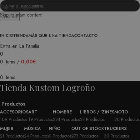
Skip to navigation
Skip to main content
Search
INICIO
TIENDA
MÁS QUE UNA TIENDA
CONTACTO
Entra en La Familia
0
0
items
/
0,00
€
0
items
Tienda Kustom Logroño
Productos
ACCESORIOS
ART
HOMBRE
LIBROS / ‘ZINES
MOTO
109 Productos
19 Productos
224 Productos
27 Productos
20 Productos
MUJER
MÚSICA
NIÑO
OUT OF STOCK
TRUCKERS
21 Productos
24 Productos
0 Productos
273 Productos
30 Productos