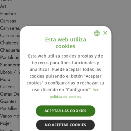
Art
Hombre
Camisas
Camisetas
×
Camisetas 3/4 Y Manga Larga
Esta web utiliza
Chalecos
cookies
ENGLISH
Chaquetas
Esta web utiliza cookies propias y de
Pantalones
SPANISH
terceros para fines funcionales y
Sudaderas (Zipper, Hoodie, Sudadera)
analíticos. Puede aceptar todas las
Libros / ‘Zines
cookies pulsando el botón “Aceptar
Moto
cookies” o configurarlas o rechazar su
Cascos
uso clicando en “Configurar”.
Ver
Gafas De Moto
política de cookies
Guantes
Pantallas
ACEPTAR LAS COOKIES
Varios moto
Mujer
NO ACEPTAR COOKIES
Bolsos