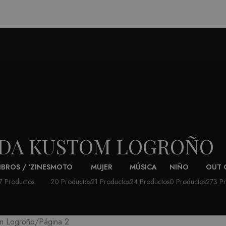
NDA KUSTOM LOGROÑO
IBROS / ‘ZINES
MOTO
MUJER
MÚSICA
NIÑO
OUT 
7 Productos
20 Productos
21 Productos
24 Productos
0 Productos
273 Pr
Página 2
m Logroño