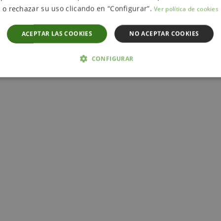
o rechazar su uso clicando en “Configurar”.
Ver política de cookies
ACEPTAR LAS COOKIES
NO ACEPTAR COOKIES
CONFIGURAR
 NECESARIAS
ANALÍTICA Y MEDICIÓN
ORIENTACIÓN
D
Estrictamente necesarias
Analítica y medición
Orientación
Funcionalida
cesarias permiten la funcionalidad central del sitio web, como el inicio de sesión del u
uede utilizarse correctamente sin las cookies estrictamente necesarias.
ROVEEDOR /
VENCIMIENTO
DESCRIPCIÓN
OMINIO
1 mes
okieScript
El servicio Cookie-Script.com utiliza esta cookie para 