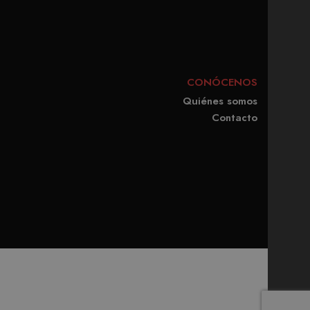
publicidad que el usuario
liza un valor único para
inas vistas.
l Analytics, que es una
gle más utilizado. Esta
CONÓCENOS
ando un número generado
Quiénes somos
en cada solicitud de
Contacto
isitantes, sesiones y
rma predeterminada, caduca
b pueden personalizarlo.