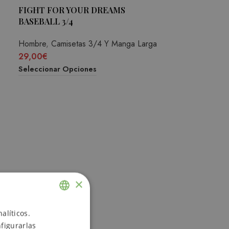
FIGHT FOR YOUR DREAMS
BASEBALL 3/4
Hombre
,
Camisetas 3/4 Y Manga Larga
29,00
€
Seleccionar Opciones
×
alíticos.
ENGLISH
figurarlas