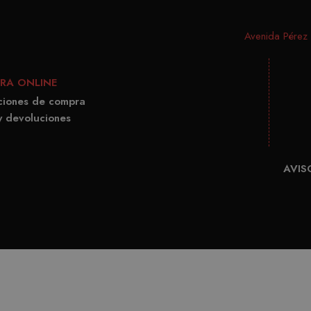
_gid
Googl
.matut
Avenida Pérez G
_ga
Googl
.matut
RA ONLINE
ciones de compra
y devoluciones
AVIS