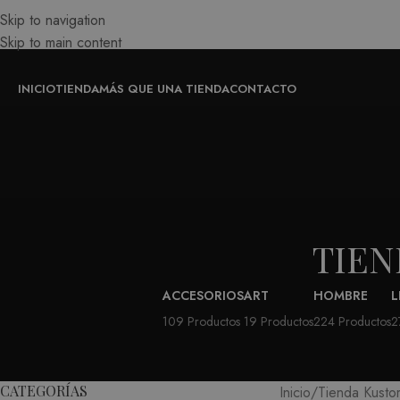
Skip to navigation
Skip to main content
INICIO
TIENDA
MÁS QUE UNA TIENDA
CONTACTO
TIE
ACCESORIOS
ART
HOMBRE
L
109 Productos
19 Productos
224 Productos
2
CATEGORÍAS
Inicio
Tienda Kusto