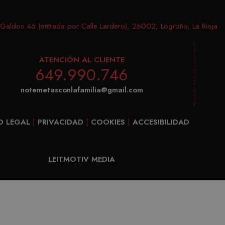
cómo el usuario final utiliza el sitio web y cualquier 
1 día
e LLC
Google Analytics establece esta cookie. Almacena y actua
ehijos.es
final haya visto antes de visitar dicho sitio web.
cada página visitada y se utiliza para contar y rastrear pág
aldos 46 (entrada por Calle Lardero), 26002, Logroño, La Rioja
1 año 1 mes
e LLC
Este nombre de cookie está asociado con Google Universa
ehijos.es
actualización significativa del servicio de análisis de Goo
ATENCIÓN AL CLIENTE
cookie se utiliza para distinguir usuarios únicos asign
649.990.746
aleatoriamente como identificador de cliente. Se incluye 
página de un sitio y se utiliza para calcular los datos de v
notemetasconlafamilia@gmail.com
campañas para los informes de análisis de sitios. De fo
después de 2 años, aunque los propietarios de sitios we
O LEGAL
|
PRIVACIDAD
|
COOKIES
|
ACCESIBILIDAD
LEITMOTIV MEDIA