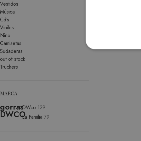
Vestidos
Música
Cd’s
Vinilos
Niño
Camisetas
Sudaderas
ESTRICTAMENTE
out of stock
Truckers
FUNCIONALIDA
MARCA
DWco
129
Las cookies estrictamente ne
la cuenta. El sitio web no p
La Familia
79
P
NOMBRE
D
CookieScriptConsent
Co