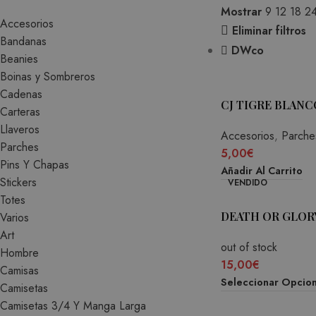
Mostrar
9
12
18
2
Accesorios
Eliminar filtros
Bandanas
DWco
Beanies
Boinas y Sombreros
Cadenas
CJ TIGRE BLAN
Carteras
Llaveros
Accesorios
,
Parche
Parches
5,00
€
Pins Y Chapas
Añadir Al Carrito
Stickers
VENDIDO
Totes
DEATH OR GLORY
Varios
Art
out of stock
Hombre
15,00
€
Camisas
Seleccionar Opcio
Camisetas
Camisetas 3/4 Y Manga Larga