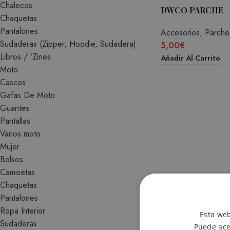
Chalecos
DWCO PARCHE
Chaquetas
Pantalones
Accesorios
,
Parche
Sudaderas (Zipper, Hoodie, Sudadera)
5,00
€
Libros / ‘Zines
Añadir Al Carrito
Moto
Cascos
Gafas De Moto
Guantes
Pantallas
Varios moto
Mujer
Bolsos
Camisetas
Chaquetas
Pantalones
Ropa Interior
Esta web
Sudaderas
Puede ace