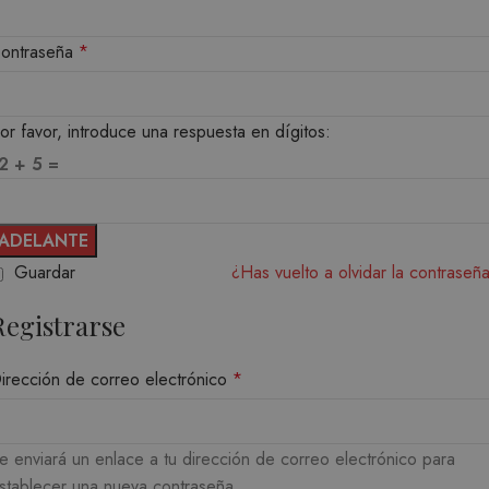
ontraseña
*
or favor, introduce una respuesta en dígitos:
2 + 5 =
ADELANTE
Guardar
¿Has vuelto a olvidar la contraseñ
Registrarse
irección de correo electrónico
*
e enviará un enlace a tu dirección de correo electrónico para
stablecer una nueva contraseña.