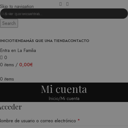
Skip to navigation
Skip to main content
Search
INICIO
TIENDA
MÁS QUE UNA TIENDA
CONTACTO
Entra en La Familia
0
0
items
/
0,00
€
0
items
Mi cuenta
Inicio
Mi cuenta
Acceder
ombre de usuario o correo electrónico
*