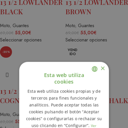
13 1/2 LOWLANDER
13 1/2 LOWLANDER
BLACK
BROWN
Moto
,
Guantes
Moto
,
Guantes
55,00
€
55,00
€
69,00
€
69,00
€
Seleccionar opciones
Seleccionar opciones
VEND
-20%
IDO
×
Esta web utiliza
cookies
ENGLISH
13 1/2 LOWLANDER
BILTWELL
Esta web utiliza cookies propias y de
SPANISH
terceros para fines funcionales y
COGNAC
GRINGO SV CHALK
analíticos. Puede aceptar todas las
GREY
cookies pulsando el botón “Aceptar
Moto
,
Guantes
cookies” o configurarlas o rechazar su
55,00
€
69,00
€
Moto
,
Cascos
uso clicando en “Configurar”.
Ver