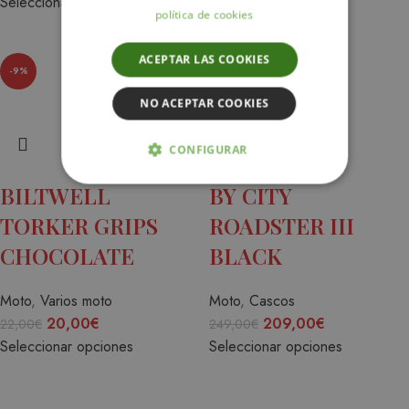
Seleccionar opciones
325,00
€
política de cookies
Seleccionar opciones
ACEPTAR LAS COOKIES
-9%
-16%
NO ACEPTAR COOKIES
CONFIGURAR
BILTWELL
BY CITY
ESTRICTAMENTE NECESARIAS
TORKER GRIPS
ROADSTER III
ANALÍTICA Y MEDICIÓN
CHOCOLATE
BLACK
ORIENTACIÓN
Moto
,
Varios moto
Moto
,
Cascos
FUNCIONALIDAD
20,00
€
209,00
€
22,00
€
249,00
€
Seleccionar opciones
Seleccionar opciones
Estrictamente necesarias