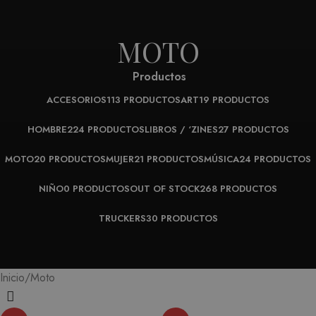
MOTO
Productos
ACCESORIOS
113 PRODUCTOS
ART
19 PRODUCTOS
HOMBRE
224 PRODUCTOS
LIBROS / ‘ZINES
27 PRODUCTOS
MOTO
20 PRODUCTOS
MUJER
21 PRODUCTOS
MÚSICA
24 PRODUCTOS
NIÑO
0 PRODUCTOS
OUT OF STOCK
268 PRODUCTOS
TRUCKERS
30 PRODUCTOS
Moto
Inicio