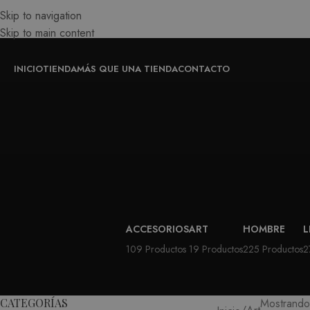
Skip to navigation
Skip to main content
INICIO
TIENDA
MÁS QUE UNA TIENDA
CONTACTO
ACCESORIOS
ART
HOMBRE
L
109 Productos
19 Productos
225 Productos
2
CATEGORÍAS
Mostrando