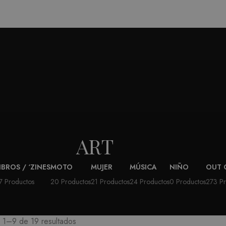
ART
IBROS / ‘ZINES
MOTO
MUJER
MÚSICA
NIÑO
OUT 
7 Productos
20 Productos
21 Productos
24 Productos
0 Productos
273 Pr
 1–9 de 19 resultados