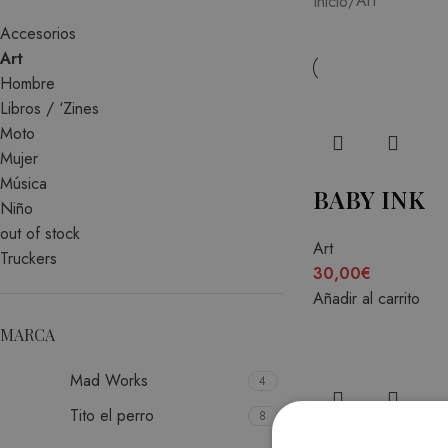
Art
Inicio
Accesorios
Art
Hombre
Libros / ‘Zines
Moto
Mujer
Música
BABY INK
Niño
out of stock
Art
Truckers
30,00
€
Añadir al carrito
MARCA
Mad Works
4
Tito el perro
8