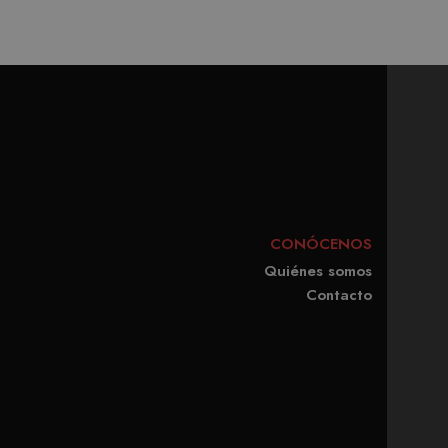
recordar las preferencias
ecesario que el banner de
e.
SCRIPCIÓN
ere the pattern element on
CONÓCENOS
s de videos incrustados.
unt or website it relates
Quiénes somos
imit the amount of data
Contacto
miento de las preferencias
 los sitios; también
ilizando la versión nueva o
l Analytics, que es una
gle más utilizado. Esta
ando un número generado
cabo información sobre
en cada solicitud de
publicidad que el usuario
isitantes, sesiones y