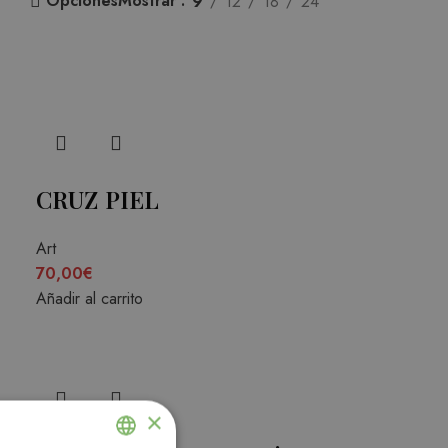
Opciones
Mostrar
9
12
18
24
CRUZ PIEL
Art
70,00
€
Añadir al carrito
×