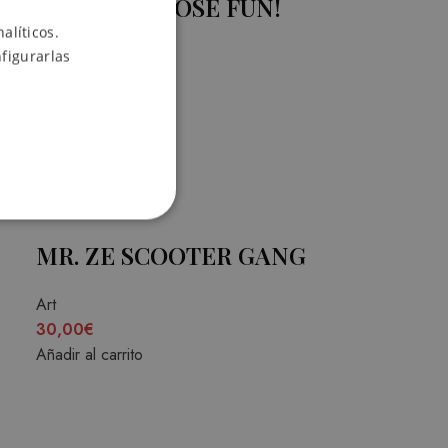
MR. ZE CHOOSE FUN!
alíticos.
ENGLISH
Art
figurarlas
SPANISH
30,00
€
Añadir al carrito
MR. ZE SCOOTER GANG
Art
30,00
€
Añadir al carrito
d
suario y la administración de