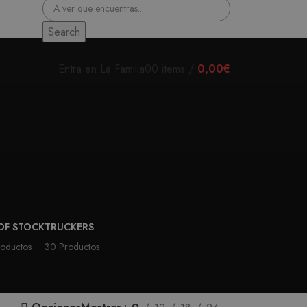
Search
Entra en La Familia
0
0
items
/
0,00
€
OF STOCK
TRUCKERS
oductos
30 Productos