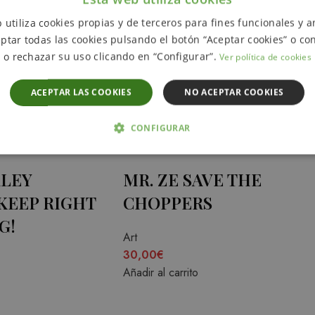
HAND VII
 utiliza cookies propias y de terceros para fines funcionales y an
Art
ptar todas las cookies pulsando el botón “Aceptar cookies” o con
o rechazar su uso clicando en “Configurar”.
40,00
€
Ver política de cookies
Añadir al carrito
ACEPTAR LAS COOKIES
NO ACEPTAR COOKIES
CONFIGURAR
 NECESARIAS
ANALÍTICA Y MEDICIÓN
ORIENTACIÓN
RLEY
MR. ZE SAVE THE
D
KEEP RIGHT
CHOPPERS
G!
Art
30,00
€
Estrictamente necesarias
Analítica y medición
Orientación
Funcionalida
Añadir al carrito
cesarias permiten la funcionalidad central del sitio web, como el inicio de sesión del u
uede utilizarse correctamente sin las cookies estrictamente necesarias.