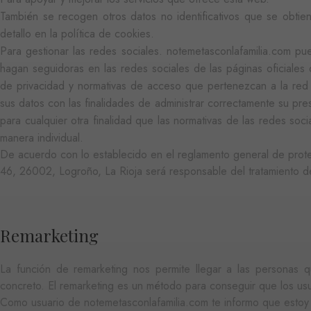
También se recogen otros datos no identificativos que se obt
detallo en la política de cookies.
Para gestionar las redes sociales. notemetasconlafamilia.com pu
hagan seguidoras en las redes sociales de las páginas oficiales
NOMBRE
PROV
NOMBRE
DOMI
PR
de privacidad y normativas de acceso que pertenezcan a la red
NOMBRE
iciybucv
DO
_gat_UA-
.matut
sus datos con las finalidades de administrar correctamente su pr
r1fb30uj
30281151-40
YSC
Go
para cualquier otra finalidad que las normativas de las redes soc
.y
hew3qcwu
manera individual.
VISITOR_INFO1_LIVE
Go
.y
De acuerdo con lo establecido en el reglamento general de p
46, 26002, Logroño, La Rioja será responsable del tratamiento de
_ga_8GJGNR375D
.matut
_gcl_au
Go
.ma
Remarketing
La función de remarketing nos permite llegar a las personas q
IDE
Go
concreto. El remarketing es un método para conseguir que los usua
.do
Como usuario de notemetasconlafamilia.com te informo que estoy 
_gid
Googl