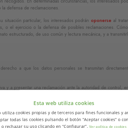
n recogidos. En determinadas circunstancias, los interesados podr
o la defensa de reclamaciones.
u situación particular, los interesados podrán
oponerse
al trata
sos, o el ejercicio o la defensa de posibles reclamaciones. Cómo
ato estructurado, de uso común y lectura mecánica, y a transmitir
ás derecho a que los datos personales se transmitan directam
ctiva y a presentar una reclamación ante la autoridad de control,
ue le conciernen infringe el Reglamento.
Esta web utiliza cookies
 utiliza cookies propias y de terceros para fines funcionales y an
rsonales?
ptar todas las cookies pulsando el botón “Aceptar cookies” o con
o rechazar su uso clicando en “Configurar”.
Ver política de cookies