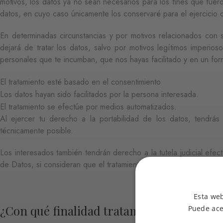
motivos, los datos ya no sean necesarios para los fines que fuero
datos, en cuyo caso únicamente los conservaré para el ejercicio 
En determinadas circunstancias y por motivos relacionados con s
dejará de tratar los datos, salvo por motivos legítimos imperio
personales que te incumban, que nos hayas facilitado y en un form
El tratamiento esté basado en el consentimiento
Los datos hayan sido facilitados por la persona interesada.
El tratamiento se efectúe por medios automatizados.
Al ejercer tu derecho a la portabilidad de los datos, tendr
técnicamente posible.
Los interesados también tendrán derecho a la tutela judicial efe
de Datos, si consideran que el tratamiento de datos personales q
Esta web
¿Con qué finalidad tratamos tus datos pe
Puede ace