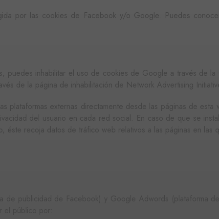
ehijos.es
final haya visto antes de visitar dicho sitio web.
cada página visitada y se utiliza para contar y rastrear pág
ogida por las cookies de Facebook y/o Google. Puedes conocer
1 año 1 mes
e LLC
Este nombre de cookie está asociado con Google Universa
ehijos.es
actualización significativa del servicio de análisis de Goo
cookie se utiliza para distinguir usuarios únicos asign
aleatoriamente como identificador de cliente. Se incluye 
es, puedes inhabilitar el uso de cookies de Google a través de 
página de un sitio y se utiliza para calcular los datos de v
vés de la página de inhabilitación de Network Advertising Initiativ
campañas para los informes de análisis de sitios. De fo
después de 2 años, aunque los propietarios de sitios we
tras plataformas externas directamente desde las páginas de esta 
vacidad del usuario en cada red social. En caso de que se instal
io, éste recoja datos de tráfico web relativos a las páginas en las 
rma de publicidad de Facebook) y Google Adwords (plataforma de
 el público por: