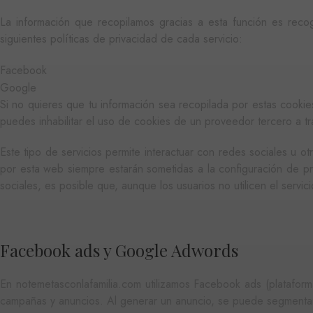
.matut
La información que recopilamos gracias a esta función es rec
_ga
siguientes políticas de privacidad de cada servicio:
Googl
.matut
Facebook
Google
Si no quieres que tu información sea recopilada por estas cooki
puedes inhabilitar el uso de cookies de un proveedor tercero a tra
Este tipo de servicios permite interactuar con redes sociales u o
por esta web siempre estarán sometidas a la configuración de pri
sociales, es posible que, aunque los usuarios no utilicen el servic
Facebook ads y Google Adwords
En notemetasconlafamilia.com utilizamos Facebook ads (platafo
campañas y anuncios. Al generar un anuncio, se puede segmentar