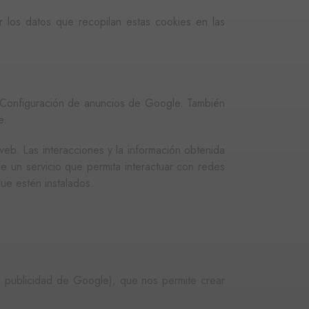
inas vistas.
 los datos que recopilan estas cookies en las
l Analytics, que es una
gle más utilizado. Esta
ando un número generado
en cada solicitud de
la Configuración de anuncios de Google. También
isitantes, sesiones y
e.
rma predeterminada, caduca
b pueden personalizarlo.
web. Las interacciones y la información obtenida
e un servicio que permita interactuar con redes
que estén instalados.
 publicidad de Google), que nos permite crear