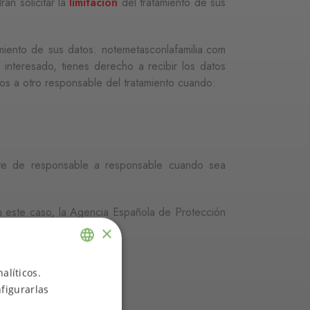
án solicitar la
limitación
del tratamiento de sus
miento de sus datos. notemetasconlafamilia.com
 interesado, tienes derecho a recibir los datos
los a otro responsable del tratamiento cuando:
ente de responsable a responsable cuando sea
 en este caso, la Agencia Española de Protección
×
alíticos.
ENGLISH
figurarlas
SPANISH