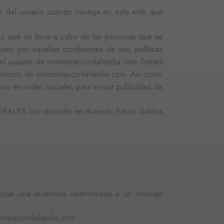
e.
dor del usuario cuando navega en esta web que
tos que se lleve a cabo de las personas que se
como por aquellas condiciones de uso, políticas
SCRIPCIÓN
l usuario de notemetasconlafamilia.com Tratará
servicios de notemetasconlafamilia.com. Así como
ere the pattern element on
s de videos incrustados.
ores en redes sociales para enviar publicidad de
unt or website it relates
imit the amount of data
miento de las preferencias
RALES con domicilio en Avenida Pérez Galdos
 los sitios; también
ilizando la versión nueva o
l Analytics, que es una
gle más utilizado. Esta
ando un número generado
cabo información sobre
en cada solicitud de
publicidad que el usuario
isitantes, sesiones y
rma predeterminada, caduca
sociar una audiencia determinada a un mensaje
b pueden personalizarlo.
cabo información sobre
publicidad que el usuario
metasconlafamilia.com.
liza un valor único para