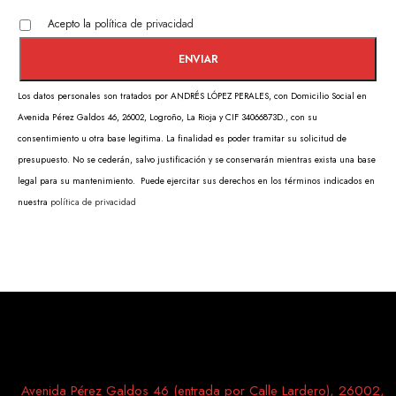
Acepto la
política de privacidad
Los datos personales son tratados por ANDRÉS LÓPEZ PERALES, con Domicilio Social en
Avenida Pérez Galdos 46, 26002, Logroño, La Rioja y CIF 34066873D., con su
consentimiento u otra base legitima. La finalidad es poder tramitar su solicitud de
presupuesto. No se cederán, salvo justificación y se conservarán mientras exista una base
legal para su mantenimiento. Puede ejercitar sus derechos en los términos indicados en
nuestra
política de privacidad
Avenida Pérez Galdos 46 (entrada por Calle Lardero), 26002,