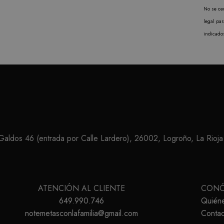
No se ced
legal pa
indicado
ldos 46 (entrada por Calle Lardero), 26002, Logroño, La Rioja
ATENCIÓN AL CLIENTE
CON
649.990.746
Quién
notemetasconlafamilia@gmail.com
Contac