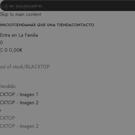
Skip to navigation
Skip to main content
INICIO
TIENDA
MÁS QUE UNA TIENDA
CONTACTO
Entra en La Familia
0
0
0,00
€
0
out of stock
BLACKTOP
Vendido
r