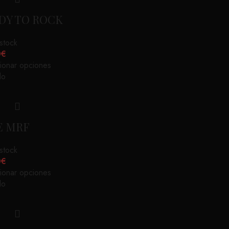
DY TO ROCK
 stock
0
€
ionar opciones
do
E MRF
 stock
0
€
ionar opciones
do