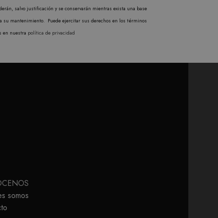
erán, salvo justificación y se conservarán mientras exista una base
ra su mantenimiento. Puede ejercitar sus derechos en los términos
s en nuestra
política de privacidad
ÓCENOS
es somos
to