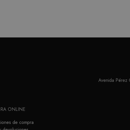
Avenida Pérez Ga
RA ONLINE
ciones de compra
y devoluciones