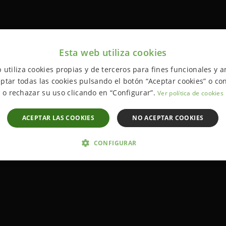
Esta web utiliza cookies
 utiliza cookies propias y de terceros para fines funcionales y an
ptar todas las cookies pulsando el botón “Aceptar cookies” o con
o rechazar su uso clicando en “Configurar”.
Ver política de cookies
ACEPTAR LAS COOKIES
NO ACEPTAR COOKIES
CONFIGURAR
 NECESARIAS
ANALÍTICA Y MEDICIÓN
ORIENTACIÓN
D