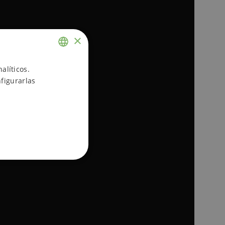
×
ENGLISH
alíticos.
figurarlas
SPANISH