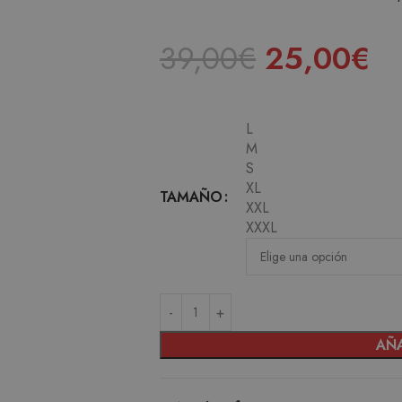
39,00
€
25,00
€
L
M
S
XL
TAMAÑO
XXL
XXXL
AÑA