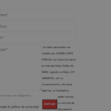
b pueden personalizarlo.
liza un valor único para
cabo información sobre
inas vistas.
publicidad que el usuario
l Analytics, que es una
gle más utilizado. Esta
ando un número generado
en cada solicitud de
isitantes, sesiones y
rma predeterminada, caduca
b pueden personalizarlo.
Los datos personales son
tratados por ANDRÉS LÓPEZ
PERALES, con Domicilio Social
en Avenida Pérez Galdos 46,
26002, Logroño, La Rioja y CIF
34066873D., con su
consentimiento u otra base
legitima. La finalidad es
los campos son obligatorios.
poder tramitar
su solicitud de
cepto la
política de privacidad
presupuesto.