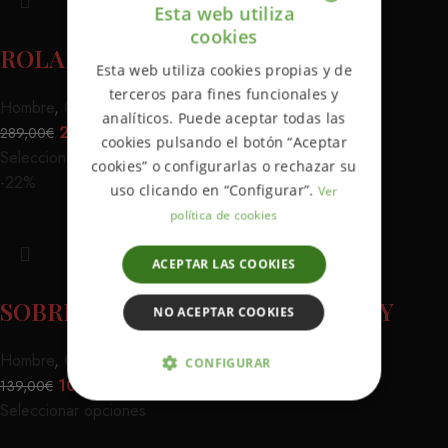
Esta web utiliza
cookies
ENGLISH
ROLAND SANDS ANAHEIM
Esta web utiliza cookies propias y de
SPANISH
terceros para fines funcionales y
Hombre
,
Chaquetas
analíticos. Puede aceptar todas las
200,00
€
289,00
€
cookies pulsando el botón “Aceptar
Seleccionar opciones
cookies” o configurarlas o rechazar su
-22%
uso clicando en “Configurar”.
Ver
política de cookies
ACEPTAR LAS COOKIES
SOBRECAMISA LOSER GREY/NAVY
NO ACEPTAR COOKIES
Hombre
,
Camisas
,
Chaquetas
CONFIGURAR
109,00
€
139,00
€
Seleccionar opciones
ESTRICTAMENTE NECESARIAS