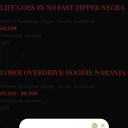
LIFE GOES BY SO FAST ZIPPER NEGRA
Hombre
,
Sudaderas (Zipper, Hoodie, Sudadera)
40,00
€
Seleccionar opciones
-34%
LOSER OVERDRIVE HOODIE NARANJA
Hombre
,
Sudaderas (Zipper, Hoodie, Sudadera)
65,00
€
-
98,00
€
Seleccionar opciones
-31%
×