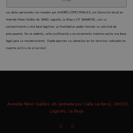
Los datos personales son tratados por ANDRÉS LÓPEZ PERALES, con Domicilio Social en
PROVEEDOR /
NOMBRE
VENCIMIENTO
DESCRIPC
Avenida Pérez Galdos 46, 26002, Logroño, La Rioja y CIF 34066873D., con su
DOMINIO
PROVEEDOR /
NOMBRE
VENCIMIENTO
DESCRIP
DOMINIO
consentimiento u otra base legitima. La finalidad es poder tramitar su solicitud de
iciybucv
www.matutehijos.es
5 días
PROVEEDOR /
NOMBRE
VENCIMIENTO
DESC
_gat_UA-
.matutehijos.es
60 segundos
presupuesto. No se cederán, salvo justificación y se conservarán mientras exista una base
DOMINIO
This is a 
r1fb30uj
www.matutehijos.es
5 días
30281151-40
legal para su mantenimiento. Puede ejercitar sus derechos en los términos indicados en
type cook
YSC
Sesión
Google LLC
YouT
hew3qcwu
www.matutehijos.es
5 días
.youtube.com
nuestra
política de privacidad
by Googl
establ
Analytics
cooki
the patte
rastre
element o
vistas
name con
video
the uniqu
incrus
identity 
VISITOR_INFO1_LIVE
6 meses
Google LLC
Youtu
of the ac
.youtube.com
Avenida Pérez Galdos 46 (entrada por Calle Lardero), 26002,
establ
or website
Logroño, La Rioja
cooki
relates to. 
realiz
variation 
segui
_gat cook