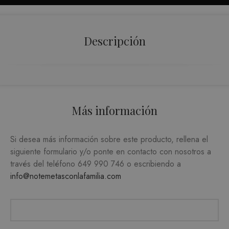
ANALÍTICA Y MEDICIÓN
ORIENTACIÓN
Descripción
FUNCIONALIDAD
Estrictamente necesarias
Más información
Analítica y medición
Orientación
Funcionalidad
Si desea más información sobre este producto, rellena el
Las cookies estrictamente necesarias permiten la
siguiente formulario y/o ponte en contacto con nosotros a
funcionalidad central del sitio web, como el
través del teléfono
649 990 746
o escribiendo a
inicio de sesión del usuario y la administración
de la cuenta. El sitio web no puede utilizarse
info@notemetasconlafamilia.com
correctamente sin las cookies estrictamente
necesarias.
PROVEEDOR /
NOMBRE
VENCIMIENTO
DESC
DOMINIO
CookieScriptConsent
1 mes
CookieScript