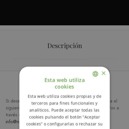
Descripción
×
Esta web utiliza
Más información
cookies
ENGLISH
Esta web utiliza cookies propias y de
Si desea más información sobre este producto, rellena el
SPANISH
terceros para fines funcionales y
siguiente formulario y/o ponte en contacto con nosotros a
analíticos. Puede aceptar todas las
través del teléfono
649 990 746
o escribiendo a
cookies pulsando el botón “Aceptar
info@notemetasconlafamilia.com
cookies” o configurarlas o rechazar su