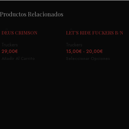
Productos Relacionados
DEUS CRIMSON
LET’S RIDE FUCKERS B/N
Truckers
Truckers
29,00
€
15,00
€
-
20,00
€
Añadir Al Carrito
Seleccionar Opciones