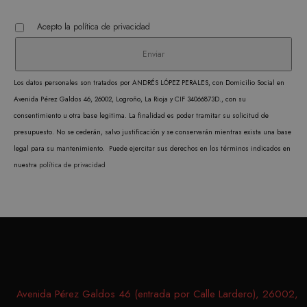
Estrictamente necesarias
Acepto la
política de privacidad
Analítica y medición
Orientación
Funcionalidad
Las cookies estrictamente necesarias permiten la
Los datos personales son tratados por ANDRÉS LÓPEZ PERALES, con Domicilio Social en
funcionalidad central del sitio web, como el
inicio de sesión del usuario y la administración
Avenida Pérez Galdos 46, 26002, Logroño, La Rioja y CIF 34066873D., con su
de la cuenta. El sitio web no puede utilizarse
consentimiento u otra base legitima. La finalidad es poder tramitar su solicitud de
correctamente sin las cookies estrictamente
necesarias.
presupuesto. No se cederán, salvo justificación y se conservarán mientras exista una base
PROVEEDOR /
legal para su mantenimiento. Puede ejercitar sus derechos en los términos indicados en
NOMBRE
VENCIMIENTO
DESC
DOMINIO
nuestra
política de privacidad
CookieScriptConsent
1 mes
CookieScript
El ser
.matutehijos.es
Cooki
Scrip
utiliz
cooki
record
prefer
Avenida Pérez Galdos 46 (entrada por Calle Lardero), 26002,
conse