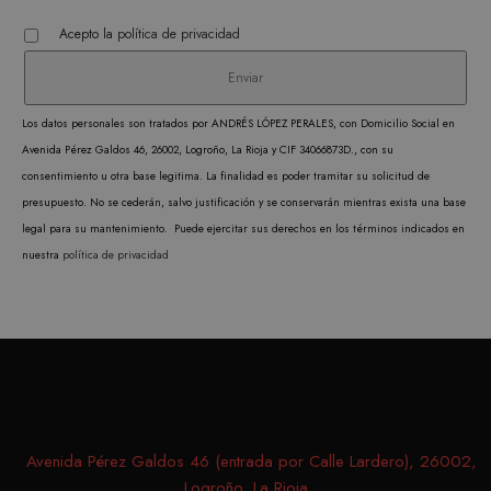
DOMINIO
Acepto la
política de privacidad
CookieScriptConsent
1 mes
CookieScript
El ser
.matutehijos.es
Cooki
Scrip
utiliz
Los datos personales son tratados por ANDRÉS LÓPEZ PERALES, con Domicilio Social en
cooki
Avenida Pérez Galdos 46, 26002, Logroño, La Rioja y CIF 34066873D., con su
record
consentimiento u otra base legitima. La finalidad es poder tramitar su solicitud de
prefer
presupuesto. No se cederán, salvo justificación y se conservarán mientras exista una base
conse
legal para su mantenimiento. Puede ejercitar sus derechos en los términos indicados en
de co
nuestra
política de privacidad
los vi
Es nec
que e
de co
Cooki
Scrip
funci
Avenida Pérez Galdos 46 (entrada por Calle Lardero), 26002,
corre
Logroño, La Rioja