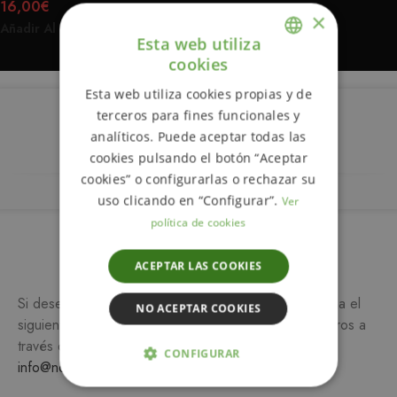
16,00
€
×
Añadir Al Carrito
Esta web utiliza
cookies
ENGLISH
Esta web utiliza cookies propias y de
SPANISH
terceros para fines funcionales y
Descripción
analíticos. Puede aceptar todas las
cookies pulsando el botón “Aceptar
cookies” o configurarlas o rechazar su
uso clicando en “Configurar”.
Ver
política de cookies
Más información
ACEPTAR LAS COOKIES
Si desea más información sobre este producto, rellena el
NO ACEPTAR COOKIES
siguiente formulario y/o ponte en contacto con nosotros a
través del teléfono
649 990 746
o escribiendo a
CONFIGURAR
info@notemetasconlafamilia.com
ESTRICTAMENTE NECESARIAS