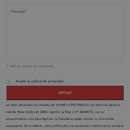
FUNCIONALIDAD
Estrictamente necesarias
Analítica y medición
Orientación
Funcionalidad
Las cookies estrictamente necesarias permiten la
* Todos los campos son obligatorios.
funcionalidad central del sitio web, como el
inicio de sesión del usuario y la administración
de la cuenta. El sitio web no puede utilizarse
Acepto la
política de privacidad
correctamente sin las cookies estrictamente
necesarias.
PROVEEDOR /
NOMBRE
VENCIMIENTO
DESC
DOMINIO
Los datos personales son tratados por ANDRÉS LÓPEZ PERALES, con Domicilio Social en
CookieScriptConsent
1 mes
CookieScript
El ser
Avenida Pérez Galdos 46, 26002, Logroño, La Rioja y CIF 34066873D., con su
.matutehijos.es
Cooki
consentimiento u otra base legitima. La finalidad es poder tramitar su solicitud de
Scrip
presupuesto. No se cederán, salvo justificación y se conservarán mientras exista una base