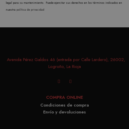
utiliz
legal para su mantenimiento. Puede ejercitar sus derechos en los términos indicados en
cooki
nuestra
política de privacidad
record
prefer
conse
de co
los vi
Es nec
que e
Avenida Pérez Galdos 46 (entrada por Calle Lardero), 26002,
de co
Logroño, La Rioja
Cooki
Scrip
funci
corre
COMPRA ONLINE
Condiciones de compra
Envío y devoluciones
PROVEEDOR /
NOMBRE
VENCIMIENTO
DESCRIPC
DOMINIO
PROVEEDOR /