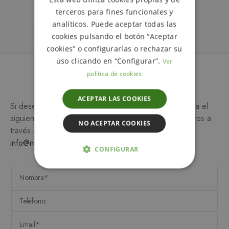
Descripción
SPANISH
terceros para fines funcionales y
analíticos. Puede aceptar todas las
cookies pulsando el botón “Aceptar
cookies” o configurarlas o rechazar su
uso clicando en “Configurar”.
Ver
política de cookies
Más información
ACEPTAR LAS COOKIES
Si desea más información sobre este producto, rellena el
siguiente formulario y/o ponte en contacto con nosotros a
NO ACEPTAR COOKIES
través del teléfono
649 990 746
o escribiendo a
info@notemetasconlafamilia.com
CONFIGURAR
ESTRICTAMENTE NECESARIAS
ANALÍTICA Y MEDICIÓN
ORIENTACIÓN