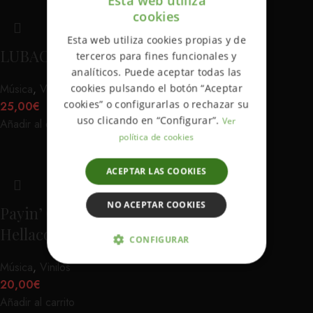
Esta web utiliza
cookies
ENGLISH
Esta web utiliza cookies propias y de
SPANISH
LUBACK – HUMAN SIDE ON
terceros para fines funcionales y
analíticos. Puede aceptar todas las
Música
,
Vinilos
cookies pulsando el botón “Aceptar
cookies” o configurarlas o rechazar su
25,00
€
uso clicando en “Configurar”.
Ver
Añadir al carrito
política de cookies
ACEPTAR LAS COOKIES
NO ACEPTAR COOKIES
Payin’ Our Dues – A Tribute to The
Hellacopters
CONFIGURAR
Música
,
Vinilos
ESTRICTAMENTE NECESARIAS
20,00
€
Añadir al carrito
ANALÍTICA Y MEDICIÓN