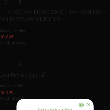
FUNDACION FRANCISCO FRANKESTEIN –
NO ESTAMOS MUERTOS
Música
,
Vinilos
10,00
€
Añadir al carrito
Lou Reyes: Qué tal
Música
,
Vinilos
12,00
€
Añadir al carrito
×