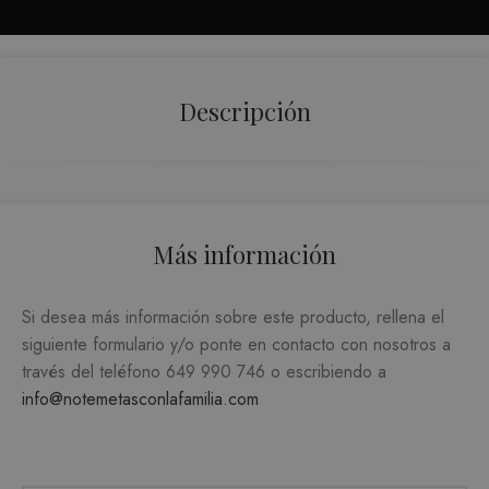
ORIENTACIÓN
FUNCIONALIDAD
Descripción
Estrictamente necesarias
Analítica y medición
Orientación
Más información
Funcionalidad
Las cookies estrictamente necesarias permiten la
funcionalidad central del sitio web, como el
Si desea más información sobre este producto, rellena el
inicio de sesión del usuario y la administración
siguiente formulario y/o ponte en contacto con nosotros a
de la cuenta. El sitio web no puede utilizarse
correctamente sin las cookies estrictamente
través del teléfono
649 990 746
o escribiendo a
necesarias.
info@notemetasconlafamilia.com
PROVEEDOR /
NOMBRE
VENCIMIENTO
DESC
DOMINIO
CookieScriptConsent
1 mes
El ser
CookieScript
Cooki
.matutehijos.es