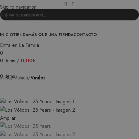
Skip to navigation
Skip to main content
INICIO
TIENDA
MÁS QUE UNA TIENDA
CONTACTO
Entra en La Familia
0
0
items
/
0,00
€
0
items
Inicio
Música
Vinilos
Ampliar