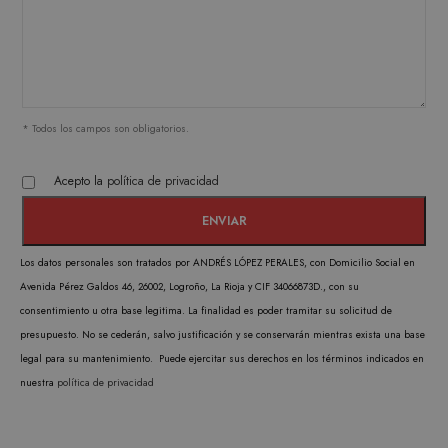
de la cuenta. El sitio web no puede utilizarse
correctamente sin las cookies estrictamente
necesarias.
PROVEEDOR /
NOMBRE
VENCIMIENTO
DESC
DOMINIO
CookieScriptConsent
1 mes
CookieScript
El ser
* Todos los campos son obligatorios.
.matutehijos.es
Cooki
Scrip
Acepto la
política de privacidad
utiliz
cooki
record
Los datos personales son tratados por ANDRÉS LÓPEZ PERALES, con Domicilio Social en
prefer
Avenida Pérez Galdos 46, 26002, Logroño, La Rioja y CIF 34066873D., con su
conse
consentimiento u otra base legitima. La finalidad es poder tramitar su solicitud de
de co
presupuesto. No se cederán, salvo justificación y se conservarán mientras exista una base
los vi
legal para su mantenimiento. Puede ejercitar sus derechos en los términos indicados en
Es nec
nuestra
política de privacidad
que e
de co
Cooki