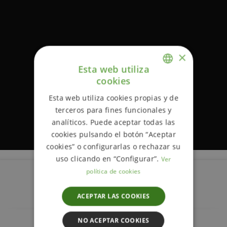
×
Esta web utiliza
cookies
ENGLISH
Esta web utiliza cookies propias y de
SPANISH
terceros para fines funcionales y
analíticos. Puede aceptar todas las
cookies pulsando el botón “Aceptar
cookies” o configurarlas o rechazar su
uso clicando en “Configurar”.
Ver
política de cookies
Descripción
ACEPTAR LAS COOKIES
NO ACEPTAR COOKIES