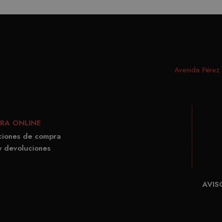
Avenida Pérez G
RA ONLINE
ciones de compra
y devoluciones
AVIS