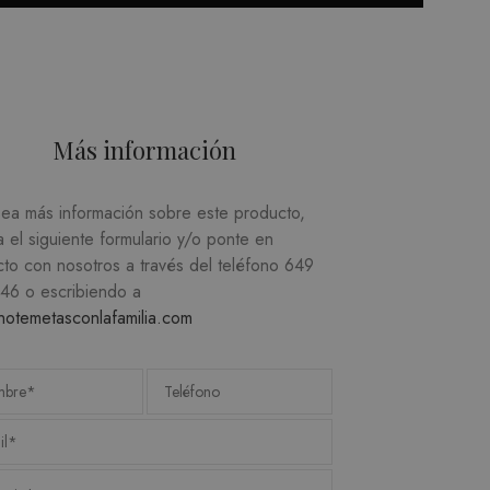
recordar las preferencias
ecesario que el banner de
e.
Más información
SCRIPCIÓN
sea más información sobre este producto,
a el siguiente formulario y/o ponte en
ere the pattern element on
cto con nosotros a través del teléfono
649
s de videos incrustados.
unt or website it relates
746
o escribiendo a
imit the amount of data
notemetasconlafamilia.com
miento de las preferencias
 los sitios; también
ilizando la versión nueva o
l Analytics, que es una
gle más utilizado. Esta
ando un número generado
cabo información sobre
en cada solicitud de
publicidad que el usuario
isitantes, sesiones y