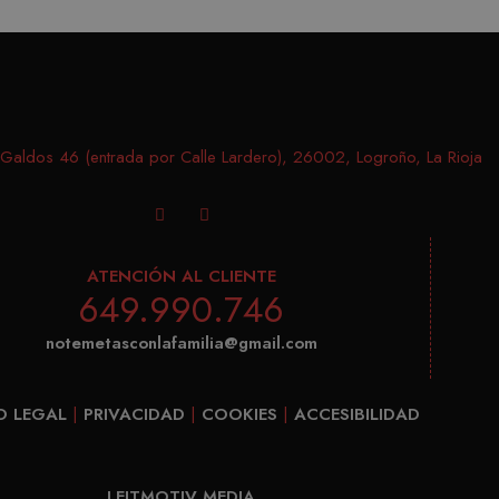
aldos 46 (entrada por Calle Lardero), 26002, Logroño, La Rioja
ATENCIÓN AL CLIENTE
649.990.746
notemetasconlafamilia@gmail.com
O LEGAL
|
PRIVACIDAD
|
COOKIES
|
ACCESIBILIDAD
LEITMOTIV MEDIA