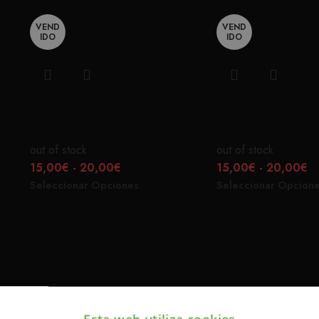
VEND
VEND
IDO
IDO
LA FAMILIA AZUL
ROCKERS N
out of stock
out of stock
15,00
€
-
20,00
€
15,00
€
-
20,00
€
Seleccionar Opciones
Seleccionar Opcion