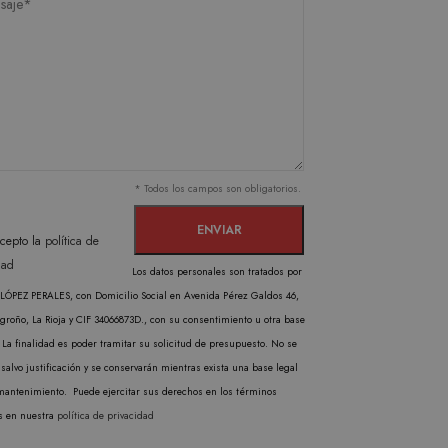
rma predeterminada, caduca
b pueden personalizarlo.
cabo información sobre
publicidad que el usuario
liza un valor único para
inas vistas.
l Analytics, que es una
gle más utilizado. Esta
* Todos los campos son obligatorios.
ando un número generado
en cada solicitud de
isitantes, sesiones y
cepto la
política de
rma predeterminada, caduca
dad
Los datos personales son tratados por
b pueden personalizarlo.
ÓPEZ PERALES, con Domicilio Social en Avenida Pérez Galdos 46,
groño, La Rioja y CIF 34066873D., con su consentimiento u otra base
 La finalidad es poder tramitar su solicitud de presupuesto. No se
salvo justificación y se conservarán mientras exista una base legal
mantenimiento. Puede ejercitar sus derechos en los términos
s en nuestra
política de privacidad