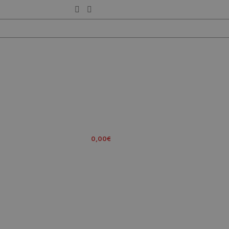
ENTRA EN LA FAMILIA
0
ITEMS
/
0,00
€