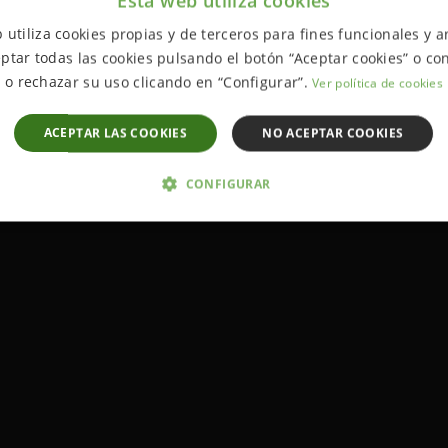
Esta web utiliza cookies
 utiliza cookies propias y de terceros para fines funcionales y an
ptar todas las cookies pulsando el botón “Aceptar cookies” o con
o rechazar su uso clicando en “Configurar”.
Ver política de cookies
ACEPTAR LAS COOKIES
NO ACEPTAR COOKIES
CONFIGURAR
 NECESARIAS
ANALÍTICA Y MEDICIÓN
ORIENTACIÓN
D
Estrictamente necesarias
Analítica y medición
Orientación
Funcionalida
cesarias permiten la funcionalidad central del sitio web, como el inicio de sesión del u
uede utilizarse correctamente sin las cookies estrictamente necesarias.