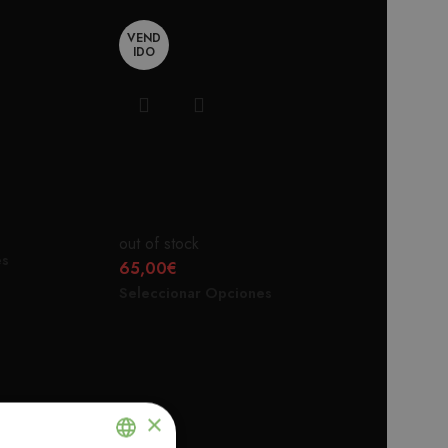
VEND
VEND
IDO
IDO
EGRA
SOBRECAMISA AZUL
URBAN
out of stock
es
65,00
€
Seleccionar Opciones
×