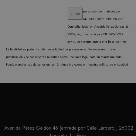
de co
Cooki
Scrip
personales son tratados por
funci
corre
ANDRÉS LÓPEZ PERALES, con
Domicilio Social en Avenida Pérez Galdos 46,
26002, Logroño, La Rioja y CIF 34066873D.,
con su consentimiento u otra base legitima.
La finalidad es poder tramitar su solicitud de presupuesto. No se cederán, salvo
PROVEEDOR /
NOMBRE
VENCIMIENTO
DESCRIPC
DOMINIO
PROVEEDOR /
justificación y se conservarán mientras exista una base legal para su mantenimiento.
NOMBRE
VENCIMIENTO
DESCRIP
DOMINIO
Puede ejercitar sus derechos en los términos indicados en nuestra
política de privacidad
iciybucv
www.matutehijos.es
5 días
PROVEEDOR /
NOMBRE
VENCIMIENTO
DESC
_gat_UA-
.matutehijos.es
60 segundos
This is a 
DOMINIO
r1fb30uj
www.matutehijos.es
5 días
30281151-40
type cook
by Googl
YSC
Sesión
YouT
Google LLC
hew3qcwu
www.matutehijos.es
5 días
Analytics
establ
.youtube.com
the patte
cooki
element o
rastre
name con
vistas
the uniqu
video
identity 
incrus
of the ac
or website
VISITOR_INFO1_LIVE
6 meses
Youtu
Google LLC
relates to. 
establ
.youtube.com
variation 
cooki
_gat cook
Avenida Pérez Galdos 46 (entrada por Calle Lardero), 26002,
realiz
which is 
segui
limit the
Logroño, La Rioja
de las