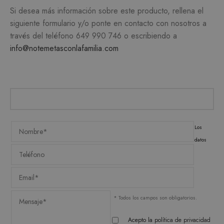
Si desea más información sobre este producto, rellena el
Estrictamente necesarias
siguiente formulario y/o ponte en contacto con nosotros a
Analítica y medición
Orientación
través del teléfono
649 990 746
o escribiendo a
info@notemetasconlafamilia.com
Funcionalidad
Las cookies estrictamente necesarias permiten la
funcionalidad central del sitio web, como el
inicio de sesión del usuario y la administración
de la cuenta. El sitio web no puede utilizarse
correctamente sin las cookies estrictamente
necesarias.
PROVEEDOR /
NOMBRE
VENCIMIENTO
DESC
Los
DOMINIO
datos
CookieScriptConsent
1 mes
El ser
CookieScript
Cooki
.matutehijos.es
Scrip
utiliz
cooki
record
prefer
conse
* Todos los campos son obligatorios.
de co
los vi
Es nec
Acepto la
política de privacidad
que e