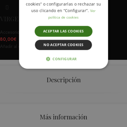
cookies” o configurarlas o rechazar su
uso clicando en “Configurar”.
Ver
VIRGEN PISTONES RELIC
política de cookies
ACEPTAR LAS COOKIES
Accesorios
,
Varios
,
Art
80,00
€
NO ACEPTAR COOKIES
Añadir al carrito
CONFIGURAR
ESTRICTAMENTE NECESARIAS
Descripción
ANALÍTICA Y MEDICIÓN
ORIENTACIÓN
FUNCIONALIDAD
Más información