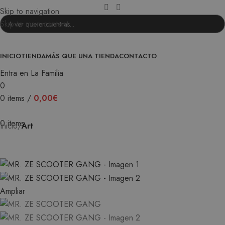
Skip to navigation
Skip to main content
INICIO
TIENDA
MÁS QUE UNA TIENDA
CONTACTO
Entra en La Familia
0
0
items
/
0,00
€
0
items
Inicio
Art
Ampliar