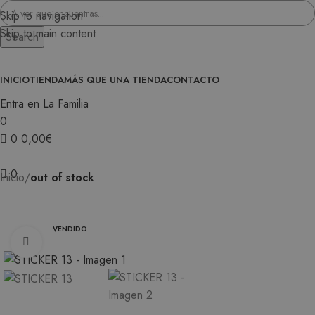
Skip to navigation
Skip to main content
Search
INICIO
TIENDA
MÁS QUE UNA TIENDA
CONTACTO
Entra en La Familia
0
0
0,00
€
0
Inicio
out of stock
VENDIDO
Ampliar