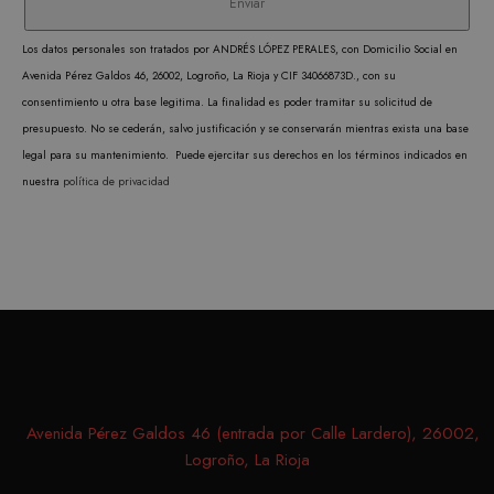
El ser
.matutehijos.es
Cooki
Los datos personales son tratados por ANDRÉS LÓPEZ PERALES, con Domicilio Social en
Scrip
Avenida Pérez Galdos 46, 26002, Logroño, La Rioja y CIF 34066873D., con su
utiliz
consentimiento u otra base legitima. La finalidad es poder tramitar su solicitud de
cooki
presupuesto. No se cederán, salvo justificación y se conservarán mientras exista una base
record
legal para su mantenimiento. Puede ejercitar sus derechos en los términos indicados en
prefer
nuestra
política de privacidad
conse
de co
los vi
Es nec
que e
de co
Cooki
Scrip
funci
corre
Avenida Pérez Galdos 46 (entrada por Calle Lardero), 26002,
Logroño, La Rioja