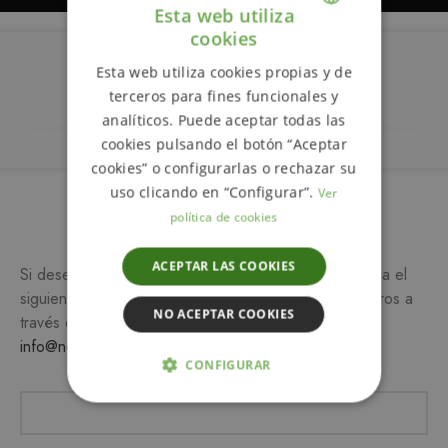
Esta web utiliza
cookies
ENGLISH
Esta web utiliza cookies propias y de
Descripción
SPANISH
terceros para fines funcionales y
analíticos. Puede aceptar todas las
cookies pulsando el botón “Aceptar
cookies” o configurarlas o rechazar su
uso clicando en “Configurar”.
Ver
Más información
política de cookies
ACEPTAR LAS COOKIES
Si desea más información sobre este producto, rellena el
siguiente formulario y/o ponte en contacto con nosotros a
NO ACEPTAR COOKIES
través del teléfono
649 990 746
o escribiendo a
info@notemetasconlafamilia.com
CONFIGURAR
ESTRICTAMENTE NECESARIAS