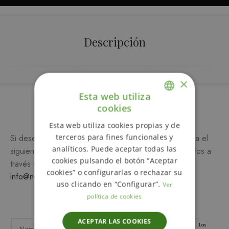
Descripción
×
Esta web utiliza
Más información
cookies
ENGLISH
Esta web utiliza cookies propias y de
SPANISH
terceros para fines funcionales y
Si desea más información sobre este producto, rellena el
analíticos. Puede aceptar todas las
siguiente formulario y/o ponte en contacto con nosotros a
cookies pulsando el botón “Aceptar
través del teléfono
649 990 746
o escribiendo a
cookies” o configurarlas o rechazar su
info@notemetasconlafamilia.com
uso clicando en “Configurar”.
Ver
política de cookies
ACEPTAR LAS COOKIES
Los