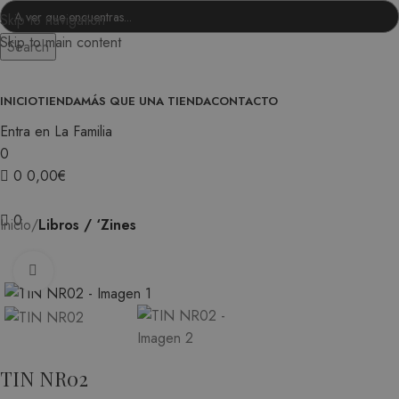
Skip to navigation
Skip to main content
Search
INICIO
TIENDA
MÁS QUE UNA TIENDA
CONTACTO
Entra en La Familia
0
0
0,00
€
0
Inicio
Libros / ‘Zines
Ampliar
TIN NR02