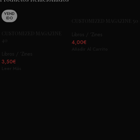
VEND
IDO
CUSTOMIZED MAGAZINE 50
CUSTOMIZED MAGAZINE
Libros / ‘Zines
40
4,00
€
Añadir Al Carrito
Libros / ‘Zines
3,50
€
Leer Más