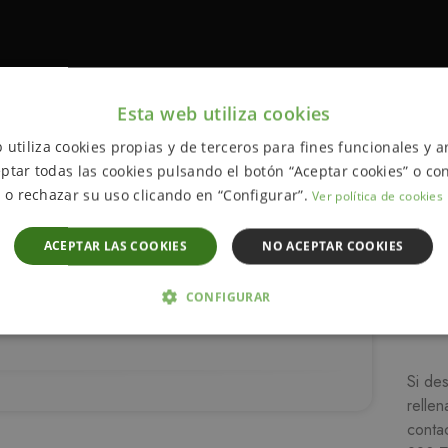
Esta web utiliza cookies
 utiliza cookies propias y de terceros para fines funcionales y an
ptar todas las cookies pulsando el botón “Aceptar cookies” o con
o rechazar su uso clicando en “Configurar”.
Ver política de cookies
ACEPTAR LAS COOKIES
NO ACEPTAR COOKIES
CONFIGURAR
ón
 NECESARIAS
ANALÍTICA Y MEDICIÓN
ORIENTACIÓN
Si de
D
rellen
conta