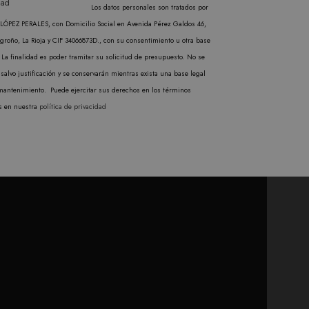
dad
ilizando la versión nueva o
Los datos personales son tratados por
l Analytics, que es una
ÓPEZ PERALES, con Domicilio Social en Avenida Pérez Galdos 46,
gle más utilizado. Esta
groño, La Rioja y CIF 34066873D., con su consentimiento u otra base
ando un número generado
cabo información sobre
 La finalidad es poder tramitar su solicitud de presupuesto. No se
en cada solicitud de
publicidad que el usuario
salvo justificación y se conservarán mientras exista una base legal
isitantes, sesiones y
mantenimiento. Puede ejercitar sus derechos en los términos
rma predeterminada, caduca
s en nuestra
política de privacidad
b pueden personalizarlo.
cabo información sobre
publicidad que el usuario
liza un valor único para
inas vistas.
l Analytics, que es una
gle más utilizado. Esta
ando un número generado
en cada solicitud de
isitantes, sesiones y
rma predeterminada, caduca
b pueden personalizarlo.