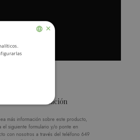
TRIP M
CLASIC
×
Accesori
20,00
€
alíticos.
ENGLISH
figurarlas
Añadir Al
SPANISH
Más información
sea más información sobre este producto,
a el siguiente formulario y/o ponte en
cto con nosotros a través del teléfono
649