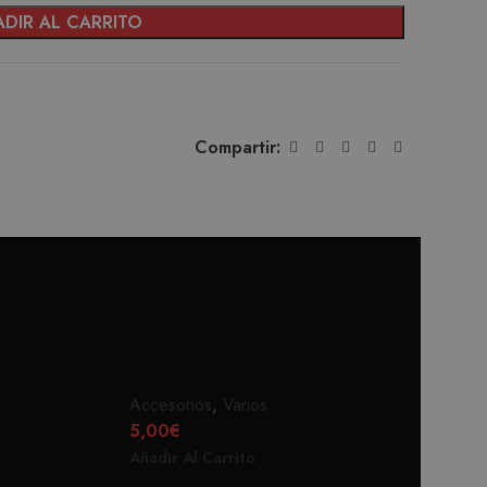
DIR AL CARRITO
Compartir:
VON DUTCH
PIXELEYE CALENDAR
Accesorios
,
Varios
5,00
€
Añadir Al Carrito