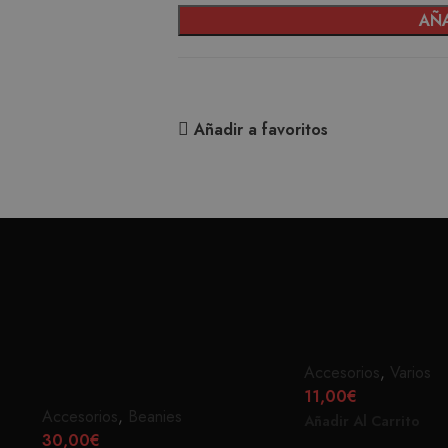
AÑA
Añadir a favoritos
MATRICULA OJO 
DARK SEAS BEANIE KINTNER
Accesorios
,
Varios
GRIS
11,00
€
Accesorios
,
Beanies
Añadir Al Carrito
30,00
€