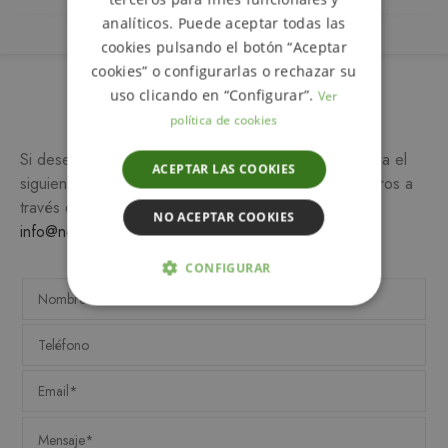
analíticos. Puede aceptar todas las
cookies pulsando el botón “Aceptar
cookies” o configurarlas o rechazar su
uso clicando en “Configurar”.
Ver
Más información
política de cookies
Si desea más información sobre este producto, rellena el
ACEPTAR LAS COOKIES
siguiente formulario y/o ponte en contacto con nosotros a
través del teléfono
649 990 746
o escribiendo a
NO ACEPTAR COOKIES
info@notemetasconlafamilia.com
CONFIGURAR
ESTRICTAMENTE NECESARIAS
ANALÍTICA Y MEDICIÓN
ORIENTACIÓN