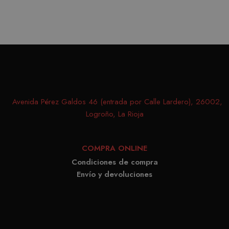
cooki
record
prefer
conse
de co
los vi
Es nec
que e
de co
Avenida Pérez Galdos 46 (entrada por Calle Lardero), 26002,
Cooki
Logroño, La Rioja
Scrip
funci
COMPRA ONLINE
corre
Condiciones de compra
Envío y devoluciones
PROVEEDOR /
NOMBRE
VENCIMIENTO
DESCRIPC
DOMINIO
PROVEEDOR /
NOMBRE
VENCIMIENTO
DESCRIP
DOMINIO
iciybucv
www.matutehijos.es
5 días