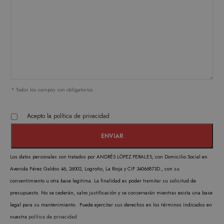
FUNCIONALIDAD
Estrictamente necesarias
Analítica y medición
Orientación
Funcionalidad
* Todos los campos son obligatorios.
Las cookies estrictamente necesarias permiten la
funcionalidad central del sitio web, como el
inicio de sesión del usuario y la administración
Acepto la
política de privacidad
de la cuenta. El sitio web no puede utilizarse
correctamente sin las cookies estrictamente
necesarias.
PROVEEDOR /
NOMBRE
VENCIMIENTO
DESC
Los datos personales son tratados por ANDRÉS LÓPEZ PERALES, con Domicilio Social en
DOMINIO
Avenida Pérez Galdos 46, 26002, Logroño, La Rioja y CIF 34066873D., con su
CookieScriptConsent
1 mes
CookieScript
El ser
consentimiento u otra base legitima. La finalidad es poder tramitar su solicitud de
.matutehijos.es
Cooki
presupuesto. No se cederán, salvo justificación y se conservarán mientras exista una base
Scrip
legal para su mantenimiento. Puede ejercitar sus derechos en los términos indicados en
utiliz
nuestra
política de privacidad