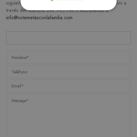
siguiente formulario y/o ponte en contacto con nosotros a
través del teléfono
649 990 746
o escribiendo a
ESTRICTAMENTE NECESARIAS
info@notemetasconlafamilia.com
ANALÍTICA Y MEDICIÓN
ORIENTACIÓN
FUNCIONALIDAD
Estrictamente necesarias
Analítica y medición
Orientación
Funcionalidad
Las cookies estrictamente necesarias permiten la
funcionalidad central del sitio web, como el
inicio de sesión del usuario y la administración
de la cuenta. El sitio web no puede utilizarse
correctamente sin las cookies estrictamente