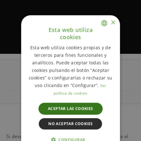
×
Esta web utiliza
cookies
ENGLISH
Esta web utiliza cookies propias y de
SPANISH
terceros para fines funcionales y
analíticos. Puede aceptar todas las
cookies pulsando el botón “Aceptar
Descripción
cookies” o configurarlas o rechazar su
uso clicando en “Configurar”.
Ver
política de cookies
ACEPTAR LAS COOKIES
Más información
NO ACEPTAR COOKIES
Si desea más información sobre este producto, rellena el
CONFIGURAR