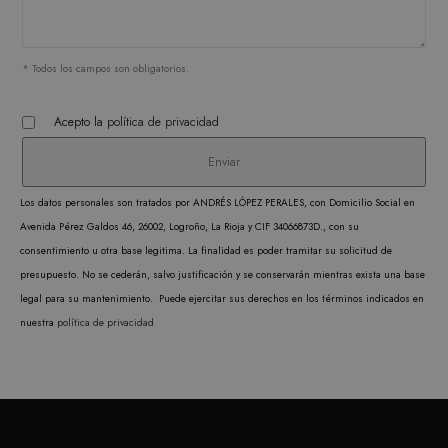
necesarias.
PROVEEDOR /
NOMBRE
VENCIMIENTO
DESC
DOMINIO
* Todos los campos son obligatorios.
CookieScriptConsent
1 mes
CookieScript
El ser
.matutehijos.es
Cooki
Acepto la
política de privacidad
Scrip
utiliz
cooki
record
Los datos personales son tratados por ANDRÉS LÓPEZ PERALES, con Domicilio Social en
prefer
Avenida Pérez Galdos 46, 26002, Logroño, La Rioja y CIF 34066873D., con su
conse
consentimiento u otra base legitima. La finalidad es poder tramitar su solicitud de
de co
presupuesto. No se cederán, salvo justificación y se conservarán mientras exista una base
los vi
legal para su mantenimiento. Puede ejercitar sus derechos en los términos indicados en
Es nec
nuestra
política de privacidad
que e
de co
Cooki
Scrip
funci