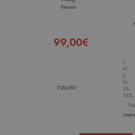
99,00
€
L
M
S
XL
TAMAÑO
XXL
XXXL
Limpi