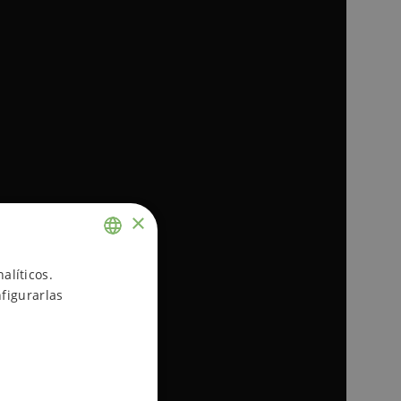
×
ENGLISH
alíticos.
figurarlas
SPANISH