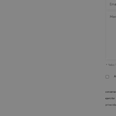
* Todos 
A
conserva
ejercita
privacid