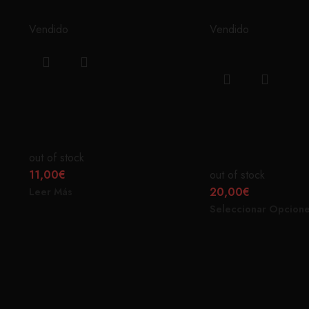
Vendido
Vendido
DEDOS CRUZADOS
NEVER BETR
PIN
FAMILIA
out of stock
11,00
€
out of stock
20,00
€
Leer Más
Seleccionar Opcion