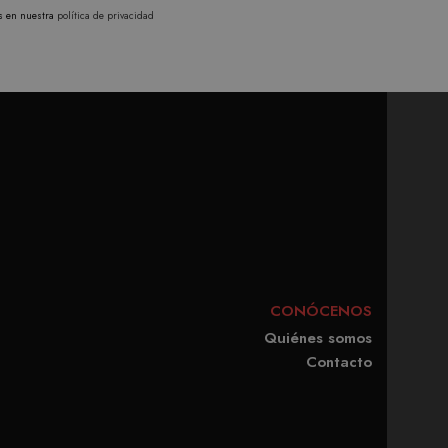
s en nuestra
política de privacidad
en cada solicitud de
isitantes, sesiones y
rma predeterminada, caduca
b pueden personalizarlo.
CONÓCENOS
Quiénes somos
Contacto