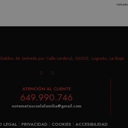
indicado
aleatoriamente como identificador de cliente. Se incluye 
página de un sitio y se utiliza para calcular los datos de v
campañas para los informes de análisis de sitios. De fo
después de 2 años, aunque los propietarios de sitios we
aldos 46 (entrada por Calle Lardero), 26002, Logroño, La Rioja
ATENCIÓN AL CLIENTE
649.990.746
notemetasconlafamilia@gmail.com
O LEGAL
|
PRIVACIDAD
|
COOKIES
|
ACCESIBILIDAD