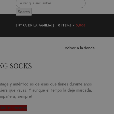
Search
ENTRA EN LA FAMILIA
0
ITEMS
/
0,00
€
Volver a la tienda
NG SOCKS
ntage y auténtico es de esas que tienes durante años
iera que vayas.
Y aunque el tiempo la deje marcada,
ompañera, siempre!
Más Información