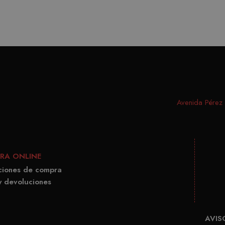
Avenida Pérez G
RA ONLINE
ciones de compra
y devoluciones
AVIS