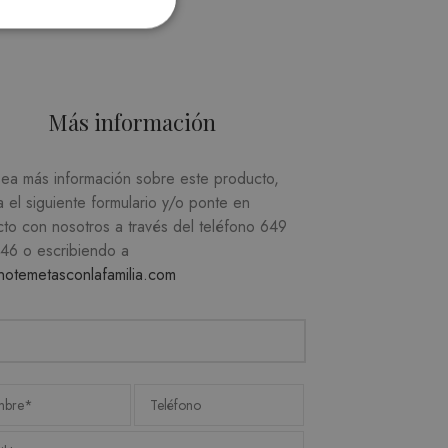
Más información
sea más información sobre este producto,
d
a el siguiente formulario y/o ponte en
suario y la administración de
cto con nosotros a través del teléfono
649
746
o escribiendo a
notemetasconlafamilia.com
recordar las preferencias
ecesario que el banner de
e.
SCRIPCIÓN