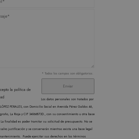
ere the pattern element on
s de videos incrustados.
unt or website it relates
imit the amount of data
miento de las preferencias
 los sitios; también
ilizando la versión nueva o
l Analytics, que es una
gle más utilizado. Esta
ando un número generado
cabo información sobre
en cada solicitud de
* Todos los campos son obligatorios.
publicidad que el usuario
isitantes, sesiones y
rma predeterminada, caduca
cepto la
política de
b pueden personalizarlo.
cabo información sobre
dad
Los datos personales son tratados por
publicidad que el usuario
liza un valor único para
ÓPEZ PERALES, con Domicilio Social en Avenida Pérez Galdos 46,
inas vistas.
groño, La Rioja y CIF 34066873D., con su consentimiento u otra base
 La finalidad es poder tramitar su solicitud de presupuesto. No se
l Analytics, que es una
salvo justificación y se conservarán mientras exista una base legal
gle más utilizado. Esta
mantenimiento. Puede ejercitar sus derechos en los términos
ando un número generado