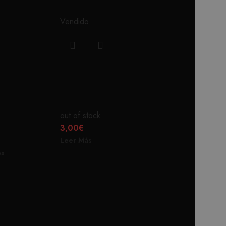
Vendido
Vendido
SCREAMING HAND
AY LA
STICKER
out of stock
3,00
€
Leer Más
es