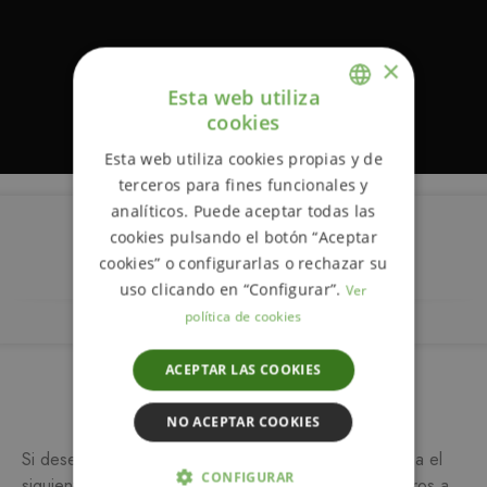
×
Esta web utiliza
cookies
ENGLISH
Esta web utiliza cookies propias y de
SPANISH
terceros para fines funcionales y
analíticos. Puede aceptar todas las
cookies pulsando el botón “Aceptar
Descripción
cookies” o configurarlas o rechazar su
uso clicando en “Configurar”.
Ver
política de cookies
ACEPTAR LAS COOKIES
Más información
NO ACEPTAR COOKIES
Si desea más información sobre este producto, rellena el
CONFIGURAR
siguiente formulario y/o ponte en contacto con nosotros a