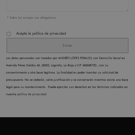
PROVEEDOR /
NOMBRE
VENCIMIENTO
DESC
DOMINIO
* Todos los campos son obligatorios.
CookieScriptConsent
1 mes
CookieScript
El ser
.matutehijos.es
Cooki
Acepto la
política de privacidad
Scrip
utiliz
cooki
Los datos personales son tratados por ANDRÉS LÓPEZ PERALES, con Domicilio Social en
record
Avenida Pérez Galdos 46, 26002, Logroño, La Rioja y CIF 34066873D., con su
prefer
consentimiento u otra base legitima. La finalidad es poder tramitar su solicitud de
conse
presupuesto. No se cederán, salvo justificación y se conservarán mientras exista una base
de co
legal para su mantenimiento. Puede ejercitar sus derechos en los términos indicados en
los vi
nuestra
política de privacidad
Es nec
que e
de co
Cooki
Scrip
funci