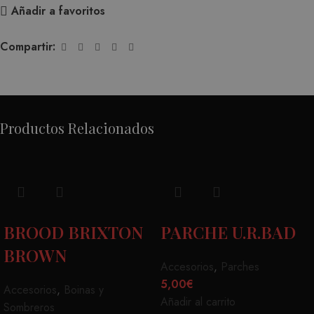
Añadir a favoritos
Compartir:
Productos Relacionados
BROOD BRIXTON
PARCHE U.R.BAD
BROWN
Accesorios
,
Parches
5,00
€
Accesorios
,
Boinas y
Añadir al carrito
Sombreros