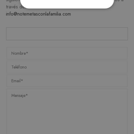
través del teléfono
649 990 746
o escribiendo a
ESTRICTAMENTE NECESARIAS
info@notemetasconlafamilia.com
ANALÍTICA Y MEDICIÓN
ORIENTACIÓN
FUNCIONALIDAD
Estrictamente necesarias
Analítica y medición
Orientación
Funcionalidad
Las cookies estrictamente necesarias permiten la
funcionalidad central del sitio web, como el
inicio de sesión del usuario y la administración
de la cuenta. El sitio web no puede utilizarse
correctamente sin las cookies estrictamente
necesarias.