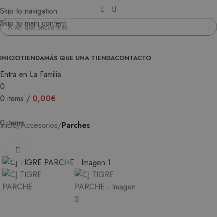
Skip to navigation
Skip to main content
INICIO
TIENDA
MÁS QUE UNA TIENDA
CONTACTO
Entra en La Familia
0
0
items
/
0,00
€
0
items
Inicio
Accesorios
Parches
Ampliar