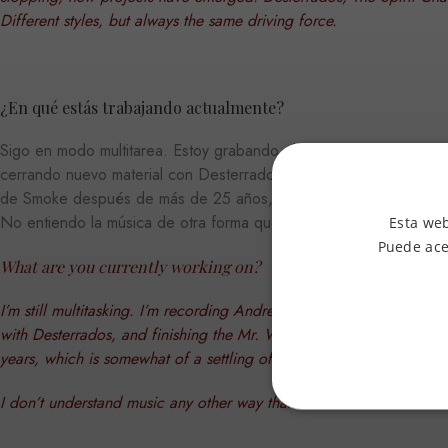
Different styles, but always the same driving force.
¿En qué estás trabajando actualmente?
Sigo en modo multitarea. Estoy grabando el sexto disco de And
cerrando nuevo material con Desterrados y terminando el disco d
de Smoke después de más de 25 años, que tiene algo de ajuste 
No entiendo la música de otra forma que no sea así: en movimien
Esta web
Puede ace
What are you currently working on?
I’m still multitasking. I’m recording Andreu Muntaner’s sixth albu
with Desterrados, and finishing the Mr. Wolf and the Blues Freaks
years, which is somewhat of a settling of accounts with the past.
I don’t understand music any other way than this: in motion.
ESTRICTAMENTE