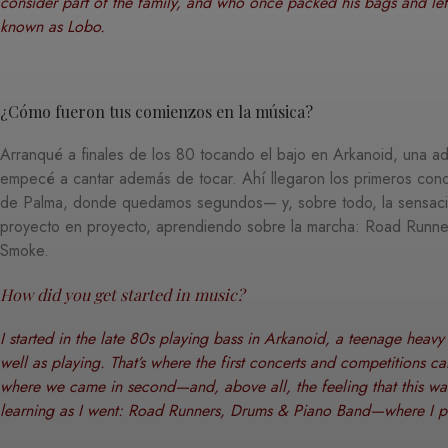
consider part of the family, and who once packed his bags and le
known as Lobo.
¿Cómo fueron tus comienzos en la música?
Arranqué a finales de los 80 tocando el bajo en Arkanoid, una
empecé a cantar además de tocar. Ahí llegaron los primeros con
de Palma, donde quedamos segundos— y, sobre todo, la sensació
proyecto en proyecto, aprendiendo sobre la marcha: Road Run
Smoke.
How did you get started in music?
I started in the late 80s playing bass in Arkanoid, a teenage heav
well as playing. That’s where the first concerts and competitions 
where we came in second—and, above all, the feeling that this was
learning as I went: Road Runners, Drums & Piano Band—where I 