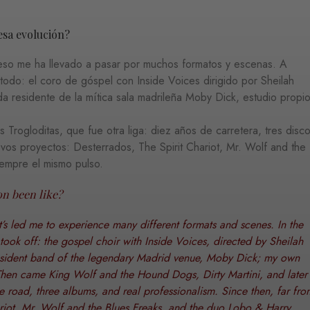
esa evolución?
eso me ha llevado a pasar por muchos formatos y escenas. A
todo: el coro de góspel con Inside Voices dirigido por Sheilah
 residente de la mítica sala madrileña Moby Dick, estudio propi
 Trogloditas, que fue otra liga: diez años de carretera, tres disc
evos proyectos: Desterrados, The Spirit Chariot, Mr. Wolf and the
iempre el mismo pulso.
on been like?
at’s led me to experience many different formats and scenes. In the
took off: the gospel choir with Inside Voices, directed by Sheilah
resident band of the legendary Madrid venue, Moby Dick; my own
 Then came King Wolf and the Hound Dogs, Dirty Martini, and later
e road, three albums, and real professionalism. Since then, far fro
riot, Mr. Wolf and the Blues Freaks, and the duo Lobo & Harry.