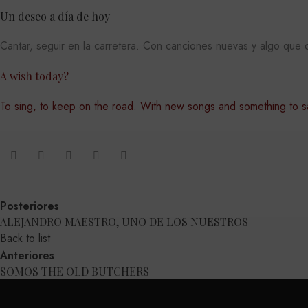
.y
hew3qcwu
Un deseo a día de hoy
VISITOR_INFO1_LIVE
Go
.y
Cantar, seguir en la carretera. Con canciones nuevas y algo que 
_ga_8GJGNR375D
.matut
A wish today?
_gcl_au
Go
To sing, to keep on the road. With new songs and something to say
.ma
IDE
Go
.do
_gid
Googl
.matut
Posteriores
ALEJANDRO MAESTRO, UNO DE LOS NUESTROS
_ga
Googl
.matut
Back to list
Anteriores
SOMOS THE OLD BUTCHERS