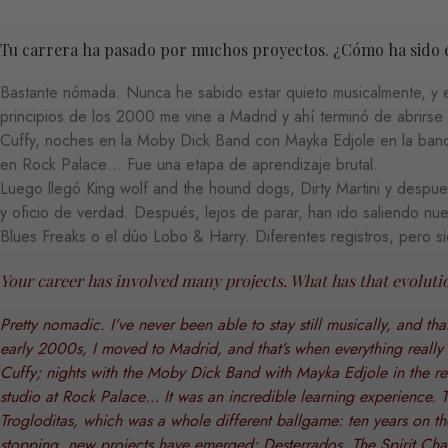
Tu carrera ha pasado por muchos proyectos. ¿Cómo ha sido 
Bastante nómada. Nunca he sabido estar quieto musicalmente, y 
principios de los 2000 me vine a Madrid y ahí terminó de abrirse 
Cuffy, noches en la Moby Dick Band con Mayka Edjole en la banda
en Rock Palace… Fue una etapa de aprendizaje brutal.
Luego llegó King wolf and the hound dogs, Dirty Martini y despues
y oficio de verdad. Después, lejos de parar, han ido saliendo nu
Blues Freaks o el dúo Lobo & Harry. Diferentes registros, pero s
Your career has involved many projects. What has that evoluti
Pretty nomadic. I’ve never been able to stay still musically, and th
early 2000s, I moved to Madrid, and that’s when everything really 
Cuffy; nights with the Moby Dick Band with Mayka Edjole in the 
studio at Rock Palace… It was an incredible learning experience.
Trogloditas, which was a whole different ballgame: ten years on th
stopping, new projects have emerged: Desterrados, The Spirit Cha