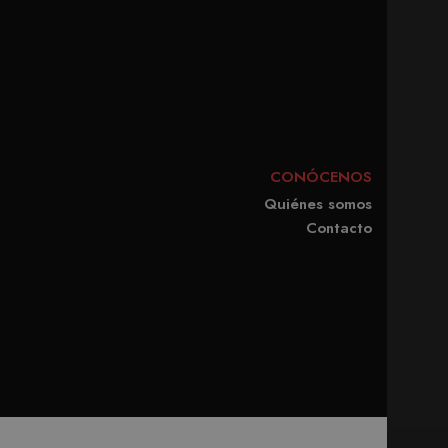
rma predeterminada, caduca
b pueden personalizarlo.
CONÓCENOS
Quiénes somos
Contacto