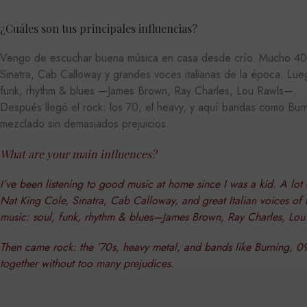
FUNCIONALIDA
¿Cuáles son tus principales influencias?
Vengo de escuchar buena música en casa desde crío. Mucho 40s
Sinatra, Cab Calloway y grandes voces italianas de la época. Lueg
funk, rhythm & blues —James Brown, Ray Charles, Lou Rawls—.
Las cookies estrictamente ne
Después llegó el rock: los 70, el heavy, y aquí bandas como Bur
la cuenta. El sitio web no p
mezclado sin demasiados prejuicios.
P
NOMBRE
D
What are your main influences?
CookieScriptConsent
Co
.m
I’ve been listening to good music at home since I was a kid. A lot
Nat King Cole, Sinatra, Cab Calloway, and great Italian voices of 
music: soul, funk, rhythm & blues—James Brown, Ray Charles, Lou
Then came rock: the ’70s, heavy metal, and bands like Burning, 091
NOMBRE
PROV
together without too many prejudices.
NOMBRE
DOMI
PR
NOMBRE
iciybucv
DO
_gat_UA-
.matut
r1fb30uj
30281151-40
YSC
Go