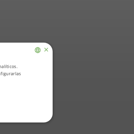
×
alíticos.
ENGLISH
figurarlas
SPANISH
al