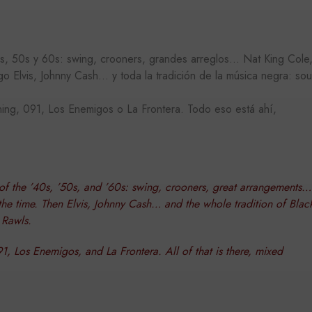
D
, 50s y 60s: swing, crooners, grandes arreglos… Nat King Cole
o Elvis, Johnny Cash… y toda la tradición de la música negra: sou
Estrictamente necesarias
Analítica y medición
Orientación
Funcionalida
cesarias permiten la funcionalidad central del sitio web, como el inicio de sesión del u
ning, 091, Los Enemigos o La Frontera. Todo eso está ahí,
uede utilizarse correctamente sin las cookies estrictamente necesarias.
ROVEEDOR /
VENCIMIENTO
DESCRIPCIÓN
OMINIO
1 mes
okieScript
El servicio Cookie-Script.com utiliza esta cookie para 
atutehijos.es
 of the ’40s, ’50s, and ’60s: swing, crooners, great arrangements…
de consentimiento de cookies de los visitantes. Es n
the time. Then Elvis, Johnny Cash… and the whole tradition of Blac
cookies de Cookie-Script.com funcione correctament
 Rawls.
, Los Enemigos, and La Frontera. All of that is there, mixed
EEDOR /
PROVEEDOR / DOMINIO
VENCIMIENTO
DE
VENCIMIENTO
DESCRIPCIÓN
NIO
OVEEDOR /
VENCIMIENTO
DESCRIPCIÓN
www.matutehijos.es
5 días
MINIO
ehijos.es
60 segundos
This is a pattern type cookie set by Google Analytics, wh
www.matutehijos.es
5 días
Sesión
ogle LLC
YouTube establece esta cookie para rastrear las vista
the name contains the unique identity number of the acco