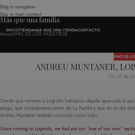
Skip to navigation
Skip to main content
Más que una familia
INICIO
TIENDA
MÁS QUE UNA TIENDA
CONTACTO
Inicio
UNO DE LOS NUESTROS
UNO DE L
ANDREU MUNTANER, LOB
On 25 de ju
Desde que venimos a Logroño habíamos dejado aparcada la secci
amigo, que consideramos parte de La Familia y que en su día tam
Andreu Muntaner también conocido como Lobo.
Since coming to Logroño, we had put our “one of our own” section 