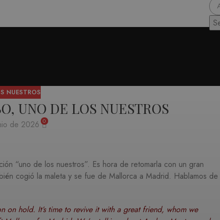
S
OS NUESTROS
O, UNO DE LOS NUESTROS
0
nio de 2026
ón “uno de los nuestros”. Es hora de retomarla con un gran
bién cogió la maleta y se fue de Mallorca a Madrid. Hablamos de
on hold. It’s time to revive it with a great friend, whom we