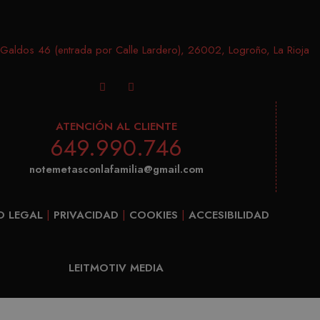
campañas para los informes de análisis de sitios. De fo
después de 2 años, aunque los propietarios de sitios we
aldos 46 (entrada por Calle Lardero), 26002, Logroño, La Rioja
ATENCIÓN AL CLIENTE
649.990.746
notemetasconlafamilia@gmail.com
O LEGAL
|
PRIVACIDAD
|
COOKIES
|
ACCESIBILIDAD
LEITMOTIV MEDIA