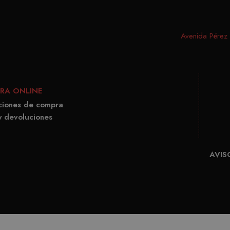
Avenida Pérez G
RA ONLINE
ciones de compra
y devoluciones
AVIS