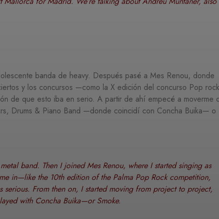
ft Mallorca for Madrid. We’re talking about Andreu Muntaner, also
 adolescente banda de heavy. Después pasé a Mes Renou, donde
ciertos y los concursos —como la X edición del concurso Pop roc
n de que esto iba en serio. A partir de ahí empecé a moverme 
ners, Drums & Piano Band —donde coincidí con Concha Buika— o
y metal band. Then I joined Mes Renou, where I started singing as
came in—like the 10th edition of the Palma Pop Rock competition,
 serious. From then on, I started moving from project to project,
played with Concha Buika—or Smoke.