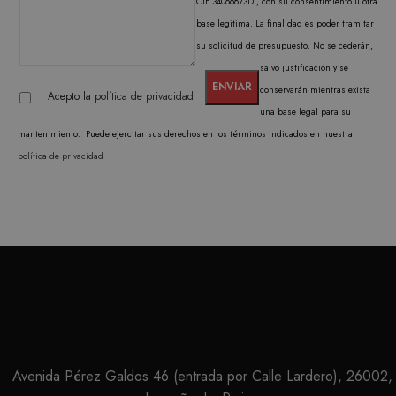
CIF 34066873D., con su consentimiento u otra
PROVEEDOR /
base legitima. La finalidad es poder tramitar
NOMBRE
VENCIMIENTO
DESC
DOMINIO
su solicitud de presupuesto. No se cederán,
CookieScriptConsent
1 mes
El ser
CookieScript
salvo justificación y se
Cooki
.matutehijos.es
Scrip
conservarán mientras exista
utiliz
Acepto la
política de privacidad
cooki
una base legal para su
record
prefer
mantenimiento. Puede ejercitar sus derechos en los términos indicados en nuestra
conse
de co
política de privacidad
los vi
Es nec
que e
de co
Cooki
Scrip
funci
corre
PROVEEDOR /
NOMBRE
VENCIMIENTO
DESCRIPC
DOMINIO
PROVEEDOR /
NOMBRE
VENCIMIENTO
DESCRIP
Avenida Pérez Galdos 46 (entrada por Calle Lardero), 26002,
DOMINIO
iciybucv
www.matutehijos.es
5 días
PROVEEDOR /