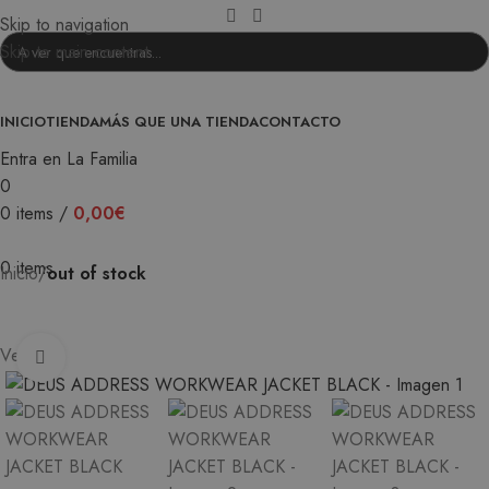
Skip to navigation
Skip to main content
INICIO
TIENDA
MÁS QUE UNA TIENDA
CONTACTO
Entra en La Familia
0
0
items
/
0,00
€
0
items
Inicio
out of stock
Vendido
Ampliar