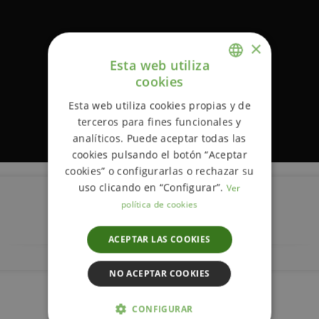
×
Esta web utiliza
cookies
ENGLISH
Esta web utiliza cookies propias y de
SPANISH
terceros para fines funcionales y
analíticos. Puede aceptar todas las
cookies pulsando el botón “Aceptar
cookies” o configurarlas o rechazar su
uso clicando en “Configurar”.
Ver
política de cookies
Descripción
ACEPTAR LAS COOKIES
NO ACEPTAR COOKIES
Más información
CONFIGURAR