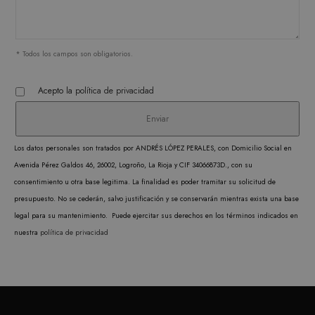
corre
* Todos los campos son obligatorios.
PROVEEDOR /
NOMBRE
VENCIMIENTO
DESCRIPC
Acepto la
política de privacidad
DOMINIO
PROVEEDOR /
NOMBRE
VENCIMIENTO
DESCRIP
DOMINIO
iciybucv
www.matutehijos.es
5 días
PROVEEDOR /
NOMBRE
VENCIMIENTO
DESC
_gat_UA-
.matutehijos.es
60 segundos
DOMINIO
This is a 
r1fb30uj
www.matutehijos.es
5 días
30281151-40
type cook
YSC
Sesión
Google LLC
Los datos personales son tratados por ANDRÉS LÓPEZ PERALES, con Domicilio Social en
YouT
hew3qcwu
www.matutehijos.es
5 días
.youtube.com
by Googl
Avenida Pérez Galdos 46, 26002, Logroño, La Rioja y CIF 34066873D., con su
establ
Analytics
consentimiento u otra base legitima. La finalidad es poder tramitar su solicitud de
cooki
the patte
presupuesto. No se cederán, salvo justificación y se conservarán mientras exista una base
rastre
element o
legal para su mantenimiento. Puede ejercitar sus derechos en los términos indicados en
vistas
name con
nuestra
política de privacidad
video
the uniqu
incrus
identity 
VISITOR_INFO1_LIVE
6 meses
Google LLC
Youtu
of the ac
.youtube.com
establ
or website
cooki
relates to. 