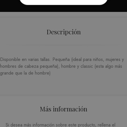
ESTRICTAMENTE NECESARIAS
ANALÍTICA Y MEDICIÓN
Descripción
ORIENTACIÓN
FUNCIONALIDAD
Disponible en varias tallas. Pequeña (ideal para niños, mujeres y
hombres de cabeza pequeña), hombre y classic (esta algo más
grande que la de hombre)
Estrictamente necesarias
Analítica y medición
Orientación
Funcionalidad
Las cookies estrictamente necesarias permiten la
funcionalidad central del sitio web, como el
Más información
inicio de sesión del usuario y la administración
de la cuenta. El sitio web no puede utilizarse
correctamente sin las cookies estrictamente
necesarias.
Si desea más información sobre este producto, rellena el