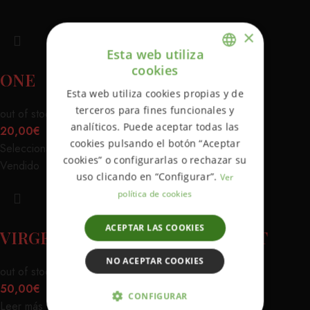
×
Esta web utiliza
cookies
ONE
ENGLISH
Esta web utiliza cookies propias y de
SPANISH
terceros para fines funcionales y
out of stock
analíticos. Puede aceptar todas las
20,00
€
cookies pulsando el botón “Aceptar
Seleccionar opciones
cookies” o configurarlas o rechazar su
Vendido
uso clicando en “Configurar”.
Ver
política de cookies
ACEPTAR LAS COOKIES
VIRGEN I PRAY YOU DO THE REST
NO ACEPTAR COOKIES
out of stock
50,00
€
CONFIGURAR
Leer más