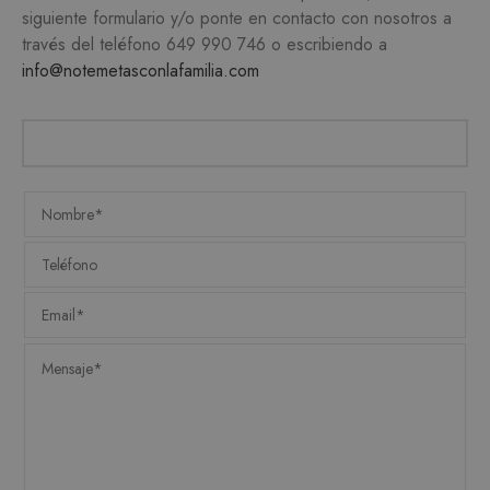
siguiente formulario y/o ponte en contacto con nosotros a
PROVEEDOR /
NOMBRE
VENCIMIENTO
DESC
DOMINIO
través del teléfono
649 990 746
o escribiendo a
CookieScriptConsent
1 mes
info@notemetasconlafamilia.com
CookieScript
El ser
.matutehijos.es
Cooki
Scrip
utiliz
cooki
record
prefer
conse
de co
los vi
Es nec
que e
de co
Cooki
Scrip
funci