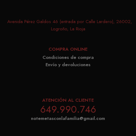
realiz
variation 
segui
_gat cook
Avenida Pérez Galdos 46 (entrada por Calle Lardero), 26002,
de las
which is 
Logroño, La Rioja
prefer
limit the
del us
amount o
para l
recorded 
COMPRA ONLINE
video
Google on
Condiciones de compra
Youtu
traffic vo
Envío y devoluciones
incru
websites.
en los
_ga_8GJGNR375D
.matutehijos.es
1 año 1 mes
Este nom
tambi
cookie es
pued
asociado 
determ
Google
ATENCIÓN AL CLIENTE
el vis
649.990.746
Universal
del si
Analytics,
está
notemetasconlafamilia@gmail.com
una
utiliz
actualizac
versi
significati