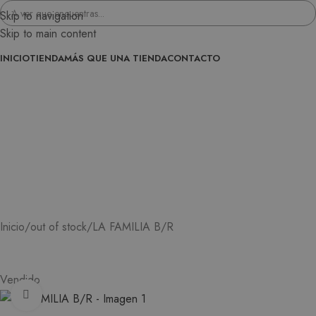
Skip to navigation
Skip to main content
INICIO
TIENDA
MÁS QUE UNA TIENDA
CONTACTO
ENTRA EN LA FAMILIA
0
/
0,00
€
LA FAMILIA B/R
Inicio
out of stock
Vendido
Ampliar