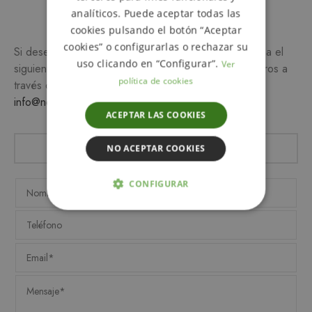
Más información
analíticos. Puede aceptar todas las
cookies pulsando el botón “Aceptar
cookies” o configurarlas o rechazar su
Si desea más información sobre este producto, rellena el
uso clicando en “Configurar”.
Ver
siguiente formulario y/o ponte en contacto con nosotros a
política de cookies
través del teléfono
649 990 746
o escribiendo a
info@notemetasconlafamilia.com
ACEPTAR LAS COOKIES
NO ACEPTAR COOKIES
CONFIGURAR
ESTRICTAMENTE NECESARIAS
ANALÍTICA Y MEDICIÓN
ORIENTACIÓN