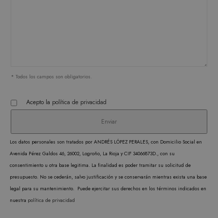
FUNCIONALIDAD
Estrictamente necesarias
Analítica y medición
Orientación
Funcionalidad
* Todos los campos son obligatorios.
Las cookies estrictamente necesarias permiten la
funcionalidad central del sitio web, como el
Acepto la
política de privacidad
inicio de sesión del usuario y la administración
de la cuenta. El sitio web no puede utilizarse
correctamente sin las cookies estrictamente
necesarias.
Los datos personales son tratados por ANDRÉS LÓPEZ PERALES, con Domicilio Social en
PROVEEDOR /
NOMBRE
VENCIMIENTO
DESC
Avenida Pérez Galdos 46, 26002, Logroño, La Rioja y CIF 34066873D., con su
DOMINIO
consentimiento u otra base legitima. La finalidad es poder tramitar su solicitud de
CookieScriptConsent
1 mes
CookieScript
El ser
.matutehijos.es
presupuesto. No se cederán, salvo justificación y se conservarán mientras exista una base
Cooki
legal para su mantenimiento. Puede ejercitar sus derechos en los términos indicados en
Scrip
nuestra
política de privacidad
utiliz
cooki