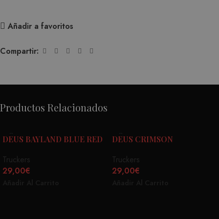
Añadir a favoritos
Compartir:
Productos Relacionados
DEUS BAYLAND BLUE RED
DEUS CRIMSON
Truckers
Truckers
29,00
€
29,00
€
Añadir Al Carrito
Añadir Al Carrito