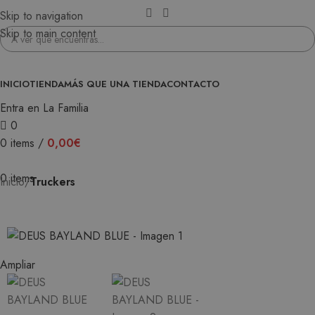
Skip to navigation
Skip to main content
INICIO
TIENDA
MÁS QUE UNA TIENDA
CONTACTO
Entra en La Familia
0
0
items
/
0,00
€
0
items
Inicio
Truckers
Ampliar