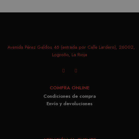
record
prefer
conse
de co
los vi
Es nec
Avenida Pérez Galdos 46 (entrada por Calle Lardero), 26002,
que e
Logroño, La Rioja
de co
Cooki
Scrip
funci
COMPRA ONLINE
corre
Condiciones de compra
Envío y devoluciones
PROVEEDOR /
NOMBRE
VENCIMIENTO
DESCRIPC
DOMINIO
PROVEEDOR /
NOMBRE
VENCIMIENTO
DESCRIP
DOMINIO
iciybucv
www.matutehijos.es
5 días
PROVEEDOR /