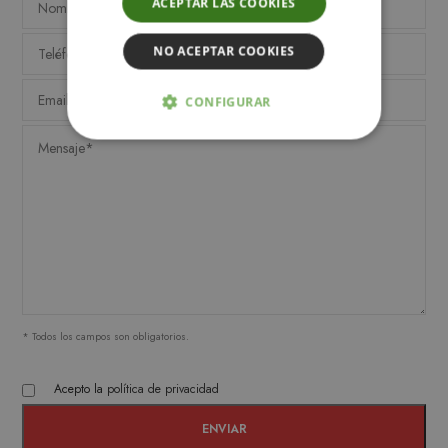
ACEPTAR LAS COOKIES
NO ACEPTAR COOKIES
CONFIGURAR
ESTRICTAMENTE NECESARIAS
ANALÍTICA Y MEDICIÓN
ORIENTACIÓN
FUNCIONALIDAD
* Todos los campos son obligatorios.
Estrictamente necesarias
Acepto la
política de privacidad
Analítica y medición
Orientación
Funcionalidad