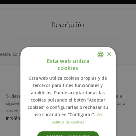
Descripción
×
estos colores solo se hace en classic
Esta web utiliza
cookies
ENGLISH
Más información
Esta web utiliza cookies propias y de
SPANISH
terceros para fines funcionales y
analíticos. Puede aceptar todas las
Si desea más información sobre este producto, rellena el
cookies pulsando el botón “Aceptar
siguiente formulario y/o ponte en contacto con nosotros a
cookies” o configurarlas o rechazar su
través del teléfono
649 990 746
o escribiendo a
uso clicando en “Configurar”.
Ver
info@notemetasconlafamilia.com
política de cookies