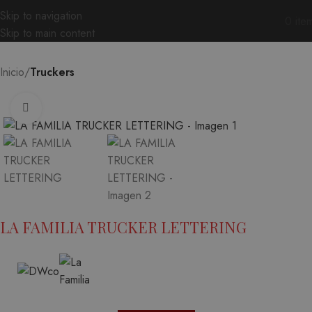
Skip to navigation
0
ite
Skip to main content
Inicio
Truckers
Ampliar
LA FAMILIA TRUCKER LETTERING