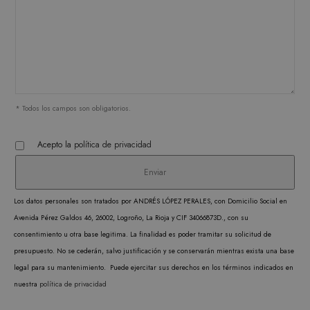
correctamente sin las cookies estrictamente
necesarias.
PROVEEDOR /
NOMBRE
VENCIMIENTO
DESC
DOMINIO
CookieScriptConsent
1 mes
CookieScript
El ser
.matutehijos.es
Cooki
Scrip
* Todos los campos son obligatorios.
utiliz
cooki
Acepto la
política de privacidad
record
prefer
conse
Los datos personales son tratados por ANDRÉS LÓPEZ PERALES, con Domicilio Social en
de co
Avenida Pérez Galdos 46, 26002, Logroño, La Rioja y CIF 34066873D., con su
los vi
consentimiento u otra base legitima. La finalidad es poder tramitar su solicitud de
Es nec
presupuesto. No se cederán, salvo justificación y se conservarán mientras exista una base
que e
legal para su mantenimiento. Puede ejercitar sus derechos en los términos indicados en
de co
nuestra
política de privacidad
Cooki
Scrip