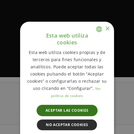
×
Esta web utiliza
cookies
ENGLISH
Esta web utiliza cookies propias y de
SPANISH
terceros para fines funcionales y
analíticos. Puede aceptar todas las
cookies pulsando el botón “Aceptar
cookies” o configurarlas o rechazar su
uso clicando en “Configurar”.
Ver
política de cookies
Descripción
ACEPTAR LAS COOKIES
NO ACEPTAR COOKIES