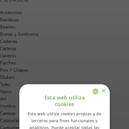
Accesorios
Bandanas
Beanies
Boinas y Sombreros
Cadenas
Carteras
Llaveros
Parches
Pins Y Chapas
Stickers
Totes
×
Varios
Esta web utiliza
Art
cookies
Hombre
ENGLISH
Camisas
Esta web utiliza cookies propias y de
SPANISH
Camisetas
terceros para fines funcionales y
Camisetas 3/4 Y Manga Larga
analíticos. Puede aceptar todas las