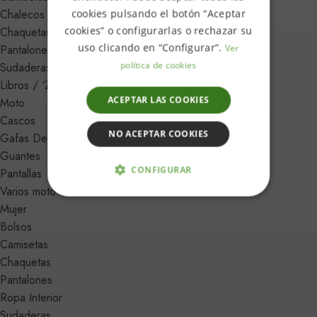
Chalecos
cookies pulsando el botón “Aceptar
cookies” o configurarlas o rechazar su
Chaquetas
uso clicando en “Configurar”.
Pantalones
Ver
política de cookies
Sudaderas (Zipper, Hoodie, Sudadera)
Libros / ‘Zines
ACEPTAR LAS COOKIES
Moto
Cascos
NO ACEPTAR COOKIES
Gafas De Moto
Guantes
CONFIGURAR
Pantallas
Varios moto
ESTRICTAMENTE NECESARIAS
Mujer
Bolsos
ANALÍTICA Y MEDICIÓN
Camisetas
Chaquetas
ORIENTACIÓN
Pantalones
Ropa Interior
FUNCIONALIDAD
Sudaderas