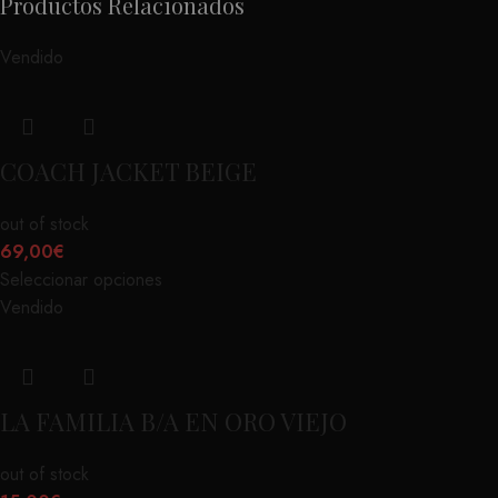
Productos Relacionados
Vendido
COACH JACKET BEIGE
out of stock
69,00
€
Seleccionar opciones
Vendido
LA FAMILIA B/A EN ORO VIEJO
out of stock