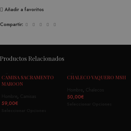
Añadir a favoritos
Compartir:
Productos Relacionados
CAMISA SACRAMENTO
CHALECO VAQUERO MSH
MAROON
Hombre
,
Chalecos
Hombre
,
Camisas
50,00
€
59,00
€
Seleccionar Opciones
Seleccionar Opciones