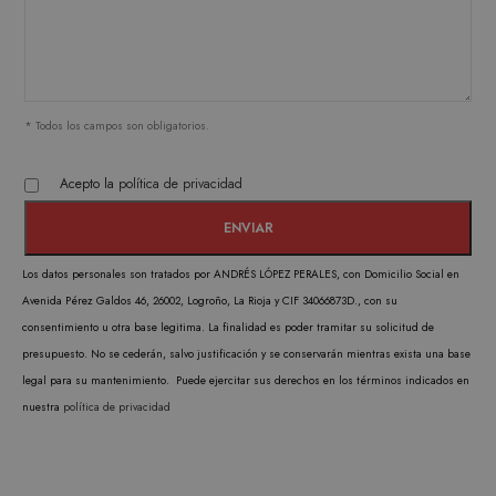
Estrictamente necesarias
* Todos los campos son obligatorios.
Analítica y medición
Orientación
Funcionalidad
Acepto la
política de privacidad
Las cookies estrictamente necesarias permiten la
funcionalidad central del sitio web, como el
inicio de sesión del usuario y la administración
de la cuenta. El sitio web no puede utilizarse
correctamente sin las cookies estrictamente
Los datos personales son tratados por ANDRÉS LÓPEZ PERALES, con Domicilio Social en
necesarias.
Avenida Pérez Galdos 46, 26002, Logroño, La Rioja y CIF 34066873D., con su
PROVEEDOR /
consentimiento u otra base legitima. La finalidad es poder tramitar su solicitud de
NOMBRE
VENCIMIENTO
DESC
DOMINIO
presupuesto. No se cederán, salvo justificación y se conservarán mientras exista una base
CookieScriptConsent
1 mes
CookieScript
El ser
legal para su mantenimiento. Puede ejercitar sus derechos en los términos indicados en
.matutehijos.es
Cooki
nuestra
política de privacidad
Scrip
utiliz
cooki