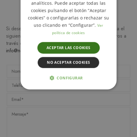
analíticos. Puede aceptar todas las
Más información
cookies pulsando el botón “Aceptar
cookies” o configurarlas o rechazar su
uso clicando en “Configurar”.
Ver
Si desea más información sobre este producto, rellena el
política de cookies
siguiente formulario y/o ponte en contacto con nosotros a
través del teléfono
649 990 746
o escribiendo a
ACEPTAR LAS COOKIES
info@notemetasconlafamilia.com
NO ACEPTAR COOKIES
CONFIGURAR
ESTRICTAMENTE NECESARIAS
ANALÍTICA Y MEDICIÓN
ORIENTACIÓN
FUNCIONALIDAD