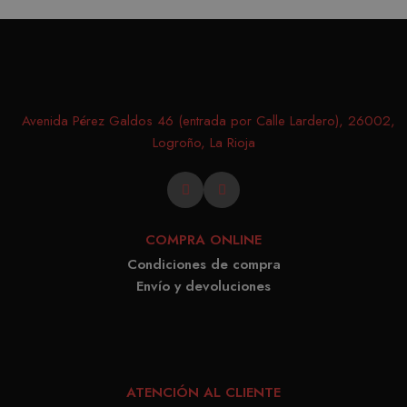
record
prefer
conse
de co
los vi
Avenida Pérez Galdos 46 (entrada por Calle Lardero), 26002,
Es nec
Logroño, La Rioja
que e
de co
Cooki
Scrip
funci
COMPRA ONLINE
corre
Condiciones de compra
Envío y devoluciones
PROVEEDOR /
NOMBRE
VENCIMIENTO
DESCRIPC
DOMINIO
PROVEEDOR /
NOMBRE
VENCIMIENTO
DESCRIP
DOMINIO
ATENCIÓN AL CLIENTE
iciybucv
www.matutehijos.es
5 días
PROVEEDOR /
NOMBRE
VENCIMIENTO
DESC