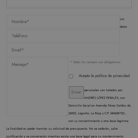
ORIENTACIÓN
FUNCIONALIDAD
Los
datos
Estrictamente necesarias
Analítica y medición
Orientación
Funcionalidad
* Todos los campos son obligatorios.
Las cookies estrictamente necesarias permiten la
Acepto la
política de privacidad
funcionalidad central del sitio web, como el
inicio de sesión del usuario y la administración
de la cuenta. El sitio web no puede utilizarse
personales son tratados por
correctamente sin las cookies estrictamente
ANDRÉS LÓPEZ PERALES, con
necesarias.
Domicilio Social en Avenida Pérez Galdos 46,
PROVEEDOR /
NOMBRE
VENCIMIENTO
DESC
DOMINIO
26002, Logroño, La Rioja y CIF 34066873D.,
con su consentimiento u otra base legitima.
CookieScriptConsent
1 mes
El ser
CookieScript
Cooki
.matutehijos.es
La finalidad es poder tramitar su solicitud de presupuesto. No se cederán, salvo
Scrip
utiliz
justificación y se conservarán mientras exista una base legal para su mantenimiento.