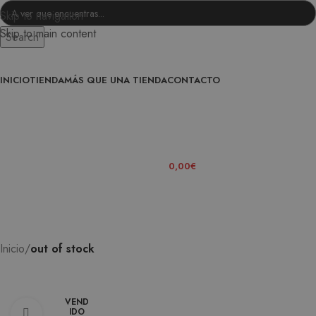
Skip to navigation
Skip to main content
Search
INICIO
TIENDA
MÁS QUE UNA TIENDA
CONTACTO
ENTRA EN LA FAMILIA
0
ITEMS
/
0,00
€
Inicio
out of stock
VEND
IDO
Ampliar