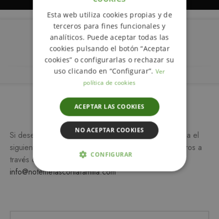
ENGLISH
Esta web utiliza cookies propias y de
SPANISH
terceros para fines funcionales y
analíticos. Puede aceptar todas las
Descripción
cookies pulsando el botón “Aceptar
cookies” o configurarlas o rechazar su
uso clicando en “Configurar”.
Ver
política de cookies
Más información
ACEPTAR LAS COOKIES
NO ACEPTAR COOKIES
Si desea más información sobre este producto, rellena el
siguiente formulario y/o ponte en contacto con nosotros a
CONFIGURAR
través del teléfono
649 990 746
o escribiendo a
info@notemetasconlafamilia.com
ESTRICTAMENTE NECESARIAS
ANALÍTICA Y MEDICIÓN