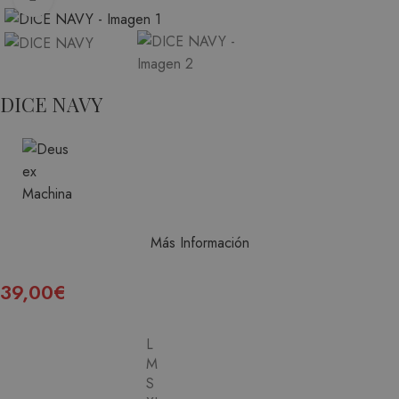
DICE NAVY
Más Información
39,00
€
L
M
S