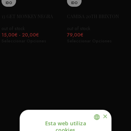
IDO
IDO
13 GET MONKEY NEGRA
CAMISA 20TH BRIXTON
out of stock
out of stock
15,00
€
-
20,00
€
79,00
€
Seleccionar Opciones
Seleccionar Opciones
×
Esta web utiliza
cookies