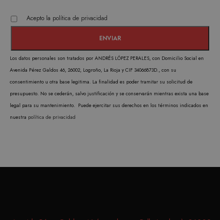
PROVEEDOR /
NOMBRE
VENCIMIENTO
DESC
DOMINIO
Acepto la
política de privacidad
CookieScriptConsent
1 mes
CookieScript
El ser
.matutehijos.es
Cooki
Scrip
Los datos personales son tratados por ANDRÉS LÓPEZ PERALES, con Domicilio Social en
utiliz
Avenida Pérez Galdos 46, 26002, Logroño, La Rioja y CIF 34066873D., con su
cooki
consentimiento u otra base legitima. La finalidad es poder tramitar su solicitud de
record
presupuesto. No se cederán, salvo justificación y se conservarán mientras exista una base
prefer
legal para su mantenimiento. Puede ejercitar sus derechos en los términos indicados en
conse
nuestra
política de privacidad
de co
los vi
Es nec
que e
de co
Cooki
Scrip
funci
corre