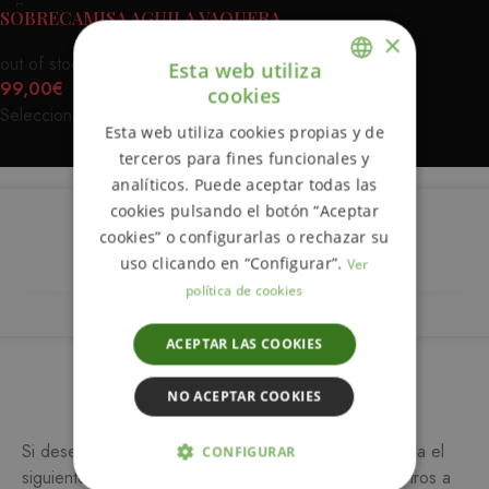
SOBRECAMISA AGUILA VAQUERA
×
out of stock
Esta web utiliza
99,00
€
cookies
ENGLISH
Seleccionar opciones
Esta web utiliza cookies propias y de
SPANISH
terceros para fines funcionales y
analíticos. Puede aceptar todas las
cookies pulsando el botón “Aceptar
cookies” o configurarlas o rechazar su
Descripción
uso clicando en “Configurar”.
Ver
política de cookies
ACEPTAR LAS COOKIES
Más información
NO ACEPTAR COOKIES
Si desea más información sobre este producto, rellena el
CONFIGURAR
siguiente formulario y/o ponte en contacto con nosotros a