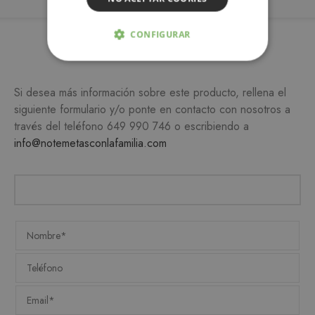
CONFIGURAR
Más información
ESTRICTAMENTE NECESARIAS
Si desea más información sobre este producto, rellena el
ANALÍTICA Y MEDICIÓN
siguiente formulario y/o ponte en contacto con nosotros a
través del teléfono
649 990 746
o escribiendo a
ORIENTACIÓN
info@notemetasconlafamilia.com
FUNCIONALIDAD
Estrictamente necesarias
Analítica y medición
Orientación
Funcionalidad
Las cookies estrictamente necesarias permiten la
funcionalidad central del sitio web, como el