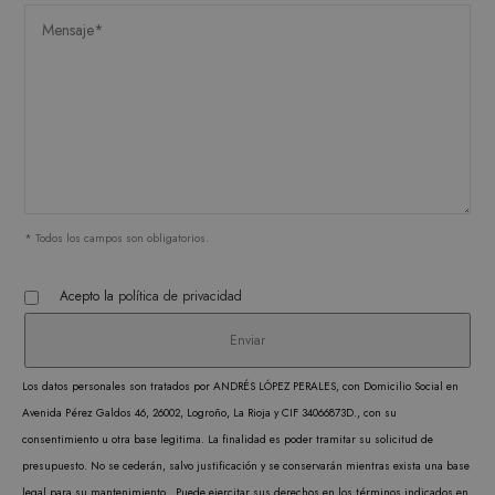
inicio de sesión del usuario y la administración
de la cuenta. El sitio web no puede utilizarse
correctamente sin las cookies estrictamente
necesarias.
PROVEEDOR /
NOMBRE
VENCIMIENTO
DESC
DOMINIO
CookieScriptConsent
1 mes
CookieScript
El ser
.matutehijos.es
Cooki
Scrip
utiliz
* Todos los campos son obligatorios.
cooki
record
Acepto la
política de privacidad
prefer
conse
de co
Los datos personales son tratados por ANDRÉS LÓPEZ PERALES, con Domicilio Social en
los vi
Avenida Pérez Galdos 46, 26002, Logroño, La Rioja y CIF 34066873D., con su
Es nec
consentimiento u otra base legitima. La finalidad es poder tramitar su solicitud de
que e
presupuesto. No se cederán, salvo justificación y se conservarán mientras exista una base
de co
legal para su mantenimiento. Puede ejercitar sus derechos en los términos indicados en
Cooki