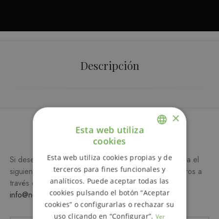
Descripción
×
Esta web utiliza
Más información
cookies
ENGLISH
Esta web utiliza cookies propias y de
Si desea más información sobre este producto, rellena el
SPANISH
terceros para fines funcionales y
siguiente formulario y/o ponte en contacto con nosotros a
analíticos. Puede aceptar todas las
través del teléfono
649 990 746
o escribiendo a
cookies pulsando el botón “Aceptar
info@notemetasconlafamilia.com
cookies” o configurarlas o rechazar su
uso clicando en “Configurar”.
Ver