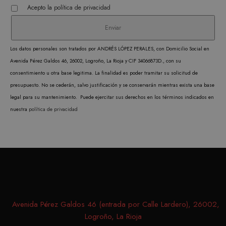
Acepto la
política de privacidad
Analítica y medición
Orientación
Funcionalidad
Las cookies estrictamente necesarias permiten la
Los datos personales son tratados por ANDRÉS LÓPEZ PERALES, con Domicilio Social en
funcionalidad central del sitio web, como el
Avenida Pérez Galdos 46, 26002, Logroño, La Rioja y CIF 34066873D., con su
inicio de sesión del usuario y la administración
de la cuenta. El sitio web no puede utilizarse
consentimiento u otra base legitima. La finalidad es poder tramitar su solicitud de
correctamente sin las cookies estrictamente
presupuesto. No se cederán, salvo justificación y se conservarán mientras exista una base
necesarias.
legal para su mantenimiento. Puede ejercitar sus derechos en los términos indicados en
PROVEEDOR /
NOMBRE
VENCIMIENTO
DESC
nuestra
política de privacidad
DOMINIO
CookieScriptConsent
1 mes
CookieScript
El ser
.matutehijos.es
Cooki
Scrip
utiliz
cooki
record
prefer
Avenida Pérez Galdos 46 (entrada por Calle Lardero), 26002,
conse
Logroño, La Rioja
de co