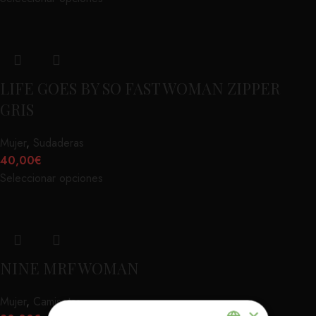
LIFE GOES BY SO FAST WOMAN ZIPPER
GRIS
Mujer
,
Sudaderas
40,00
€
Seleccionar opciones
NINE MRF WOMAN
Mujer
,
Camisetas