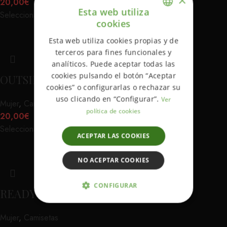
×
20,00
€
Esta web utiliza
Seleccionar opciones
cookies
ENGLISH
Esta web utiliza cookies propias y de
SPANISH
terceros para fines funcionales y
analíticos. Puede aceptar todas las
cookies pulsando el botón “Aceptar
OUTSIDER WOMAN
cookies” o configurarlas o rechazar su
uso clicando en “Configurar”.
Ver
Mujer
,
Camisetas
política de cookies
20,00
€
Seleccionar opciones
ACEPTAR LAS COOKIES
NO ACEPTAR COOKIES
CONFIGURAR
READY TO ROCK BLANCA WOMAN
ESTRICTAMENTE NECESARIAS
Mujer
,
Camisetas