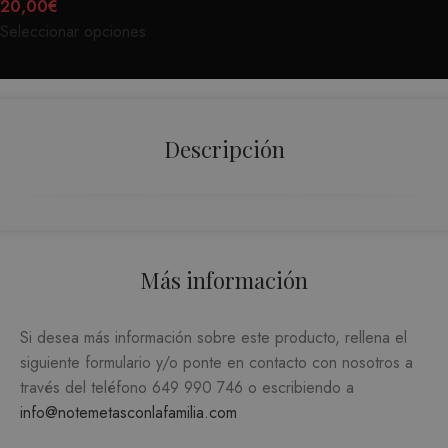
20,00
€
ANALÍTICA Y MEDICIÓN
Seleccionar opciones
ORIENTACIÓN
FUNCIONALIDAD
Descripción
Estrictamente necesarias
Analítica y medición
Orientación
Funcionalidad
Más información
Las cookies estrictamente necesarias permiten la
funcionalidad central del sitio web, como el
inicio de sesión del usuario y la administración
Si desea más información sobre este producto, rellena el
de la cuenta. El sitio web no puede utilizarse
correctamente sin las cookies estrictamente
siguiente formulario y/o ponte en contacto con nosotros a
necesarias.
través del teléfono
649 990 746
o escribiendo a
PROVEEDOR /
NOMBRE
VENCIMIENTO
DESC
info@notemetasconlafamilia.com
DOMINIO
CookieScriptConsent
1 mes
El ser
CookieScript