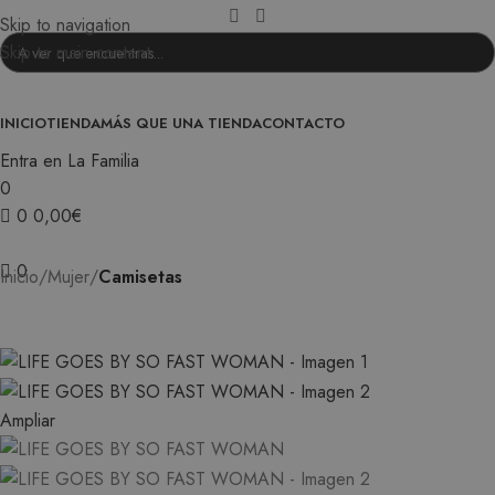
Skip to navigation
Skip to main content
INICIO
TIENDA
MÁS QUE UNA TIENDA
CONTACTO
Entra en La Familia
0
0
0,00
€
0
Inicio
Mujer
Camisetas
Ampliar