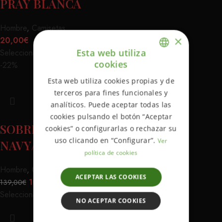
PRAY BLANCA
Hombre
,
Camisetas
×
20,00
€
Esta web utiliza
Seleccionar opciones
cookies
-22%
ENGLISH
Esta web utiliza cookies propias y de
SPANISH
terceros para fines funcionales y
analíticos. Puede aceptar todas las
cookies pulsando el botón “Aceptar
SOBRECAMISA DARK SEAS
cookies” o configurarlas o rechazar su
uso clicando en “Configurar”.
Ver
NAVY/GINGER
política de cookies
Hombre
,
Camisas
,
Chaquetas
ACEPTAR LAS COOKIES
109,00
€
139,00
€
Seleccionar opciones
NO ACEPTAR COOKIES