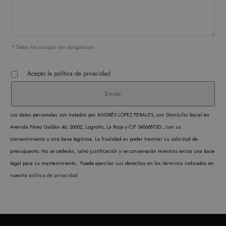
funci
corre
* Todos los campos son obligatorios.
PROVEEDOR /
Acepto la
política de privacidad
NOMBRE
VENCIMIENTO
DESCRIPC
DOMINIO
PROVEEDOR /
NOMBRE
VENCIMIENTO
DESCRIP
DOMINIO
iciybucv
www.matutehijos.es
5 días
PROVEEDOR /
NOMBRE
VENCIMIENTO
DESC
_gat_UA-
.matutehijos.es
60 segundos
DOMINIO
This is a 
r1fb30uj
www.matutehijos.es
5 días
30281151-40
Los datos personales son tratados por ANDRÉS LÓPEZ PERALES, con Domicilio Social en
type cook
YSC
Sesión
Google LLC
YouT
hew3qcwu
www.matutehijos.es
5 días
.youtube.com
Avenida Pérez Galdos 46, 26002, Logroño, La Rioja y CIF 34066873D., con su
by Googl
establ
consentimiento u otra base legitima. La finalidad es poder tramitar su solicitud de
Analytics
cooki
presupuesto. No se cederán, salvo justificación y se conservarán mientras exista una base
the patte
rastre
legal para su mantenimiento. Puede ejercitar sus derechos en los términos indicados en
element o
vistas
nuestra
política de privacidad
name con
video
the uniqu
incrus
identity 
VISITOR_INFO1_LIVE
6 meses
Google LLC
Youtu
of the ac
.youtube.com