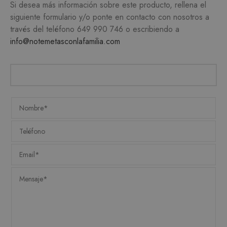
Si desea más información sobre este producto, rellena el
necesarias.
siguiente formulario y/o ponte en contacto con nosotros a
PROVEEDOR /
NOMBRE
VENCIMIENTO
DESC
través del teléfono
649 990 746
o escribiendo a
DOMINIO
info@notemetasconlafamilia.com
CookieScriptConsent
1 mes
CookieScript
El ser
.matutehijos.es
Cooki
Scrip
utiliz
cooki
record
prefer
conse
de co
los vi
Es nec
que e
de co
Cooki
Scrip