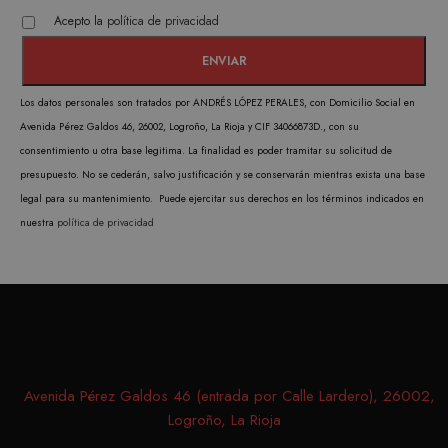
CookieScript
El ser
.matutehijos.es
Acepto la
política de privacidad
Cooki
Scrip
utiliz
cooki
Los datos personales son tratados por ANDRÉS LÓPEZ PERALES, con Domicilio Social en
record
Avenida Pérez Galdos 46, 26002, Logroño, La Rioja y CIF 34066873D., con su
prefer
consentimiento u otra base legitima. La finalidad es poder tramitar su solicitud de
conse
presupuesto. No se cederán, salvo justificación y se conservarán mientras exista una base
de co
legal para su mantenimiento. Puede ejercitar sus derechos en los términos indicados en
los vi
nuestra
política de privacidad
Es nec
que e
de co
Cooki
Scrip
funci
corre
Avenida Pérez Galdos 46 (entrada por Calle Lardero), 26002,
Logroño, La Rioja