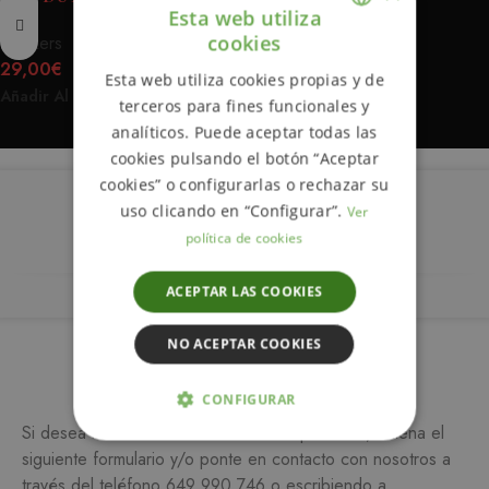
Esta web utiliza
cookies
Truckers
ENGLISH
29,00
€
Esta web utiliza cookies propias y de
Añadir Al Carrito
SPANISH
terceros para fines funcionales y
analíticos. Puede aceptar todas las
cookies pulsando el botón “Aceptar
cookies” o configurarlas o rechazar su
uso clicando en “Configurar”.
Ver
Descripción
política de cookies
ACEPTAR LAS COOKIES
NO ACEPTAR COOKIES
Más información
CONFIGURAR
Si desea más información sobre este producto, rellena el
ESTRICTAMENTE NECESARIAS
siguiente formulario y/o ponte en contacto con nosotros a
través del teléfono
649 990 746
o escribiendo a