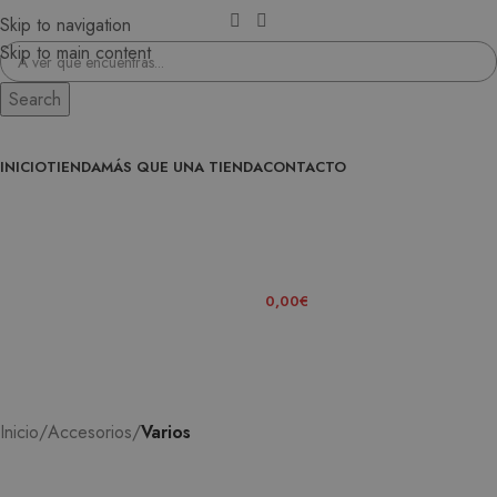
Skip to navigation
Skip to main content
Search
INICIO
TIENDA
MÁS QUE UNA TIENDA
CONTACTO
ENTRA EN LA FAMILIA
0
ITEMS
/
0,00
€
Inicio
Accesorios
Varios