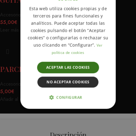
ENGLISH
Esta web utiliza cookies propias y de
SPANISH
Accesorios
,
Carteras
terceros para fines funcionales y
55,00
€
analíticos. Puede aceptar todas las
Leer más
cookies pulsando el botón “Aceptar
cookies” o configurarlas o rechazar su
uso clicando en “Configurar”.
Ver
política de cookies
PARCHE U.R.BAD
ACEPTAR LAS COOKIES
NO ACEPTAR COOKIES
Accesorios
,
Parches
5,00
€
CONFIGURAR
Añadir al carrito
ESTRICTAMENTE NECESARIAS
ANALÍTICA Y MEDICIÓN
Descripción