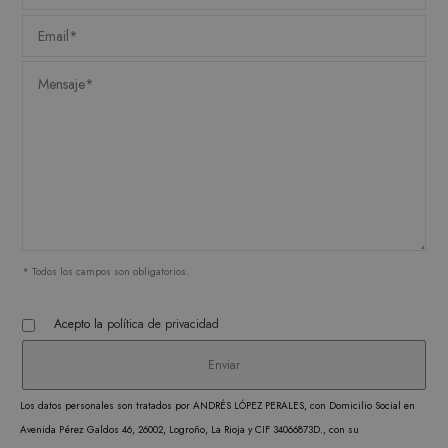
Scrip
utiliz
cooki
record
prefer
conse
de co
los vi
Es nec
que e
de co
Cooki
* Todos los campos son obligatorios.
Scrip
funci
Acepto la
política de privacidad
corre
Los datos personales son tratados por ANDRÉS LÓPEZ PERALES, con Domicilio Social en
Avenida Pérez Galdos 46, 26002, Logroño, La Rioja y CIF 34066873D., con su