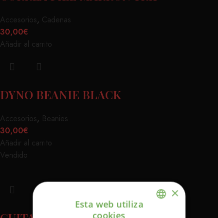
Accesorios
,
Cadenas
30,00
€
Añadir al carrito
DYNO BEANIE BLACK
Accesorios
,
Beanies
30,00
€
Añadir al carrito
Vendido
×
Esta web utiliza
cookies
GUITARIST WALLET RED