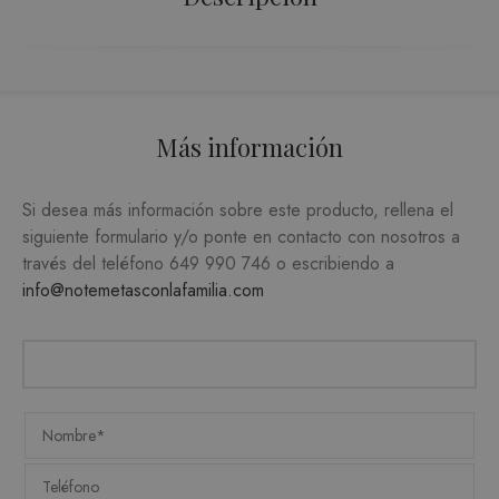
ORIENTACIÓN
FUNCIONALIDAD
Más información
Estrictamente necesarias
Analítica y medición
Orientación
Si desea más información sobre este producto, rellena el
siguiente formulario y/o ponte en contacto con nosotros a
Funcionalidad
través del teléfono
649 990 746
o escribiendo a
Las cookies estrictamente necesarias permiten la
info@notemetasconlafamilia.com
funcionalidad central del sitio web, como el
inicio de sesión del usuario y la administración
de la cuenta. El sitio web no puede utilizarse
correctamente sin las cookies estrictamente
necesarias.
PROVEEDOR /
NOMBRE
VENCIMIENTO
DESC
DOMINIO
CookieScriptConsent
1 mes
CookieScript
El ser
.matutehijos.es
Cooki