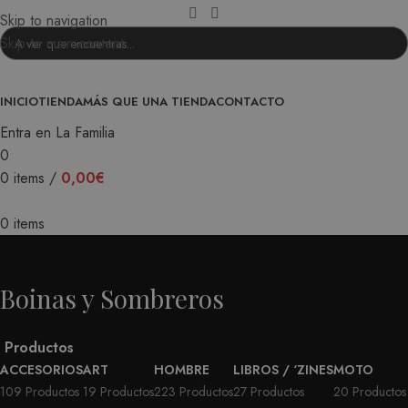
Skip to navigation
Skip to main content
INICIO
TIENDA
MÁS QUE UNA TIENDA
CONTACTO
Entra en La Familia
0
0
items
/
0,00
€
0
items
Boinas y Sombreros
Productos
ACCESORIOS
ART
HOMBRE
LIBROS / ‘ZINES
MOTO
109 Productos
19 Productos
223 Productos
27 Productos
20 Productos