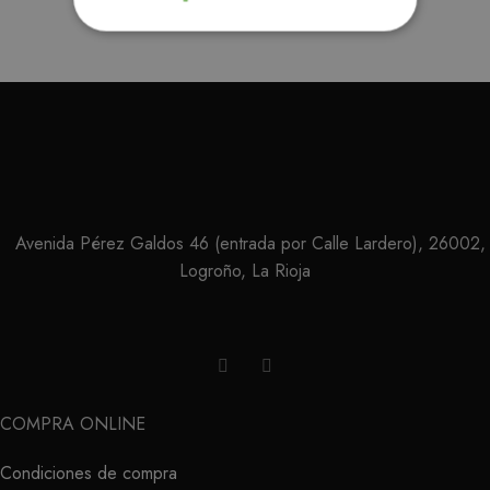
ESTRICTAMENTE NECESARIAS
ANALÍTICA Y MEDICIÓN
ORIENTACIÓN
FUNCIONALIDAD
Avenida Pérez Galdos 46 (entrada por Calle Lardero), 26002,
Logroño, La Rioja
Estrictamente necesarias
Analítica y medición
Orientación
Funcionalidad
Las cookies estrictamente necesarias permiten la
funcionalidad central del sitio web, como el
COMPRA ONLINE
inicio de sesión del usuario y la administración
de la cuenta. El sitio web no puede utilizarse
Condiciones de compra
correctamente sin las cookies estrictamente
necesarias.