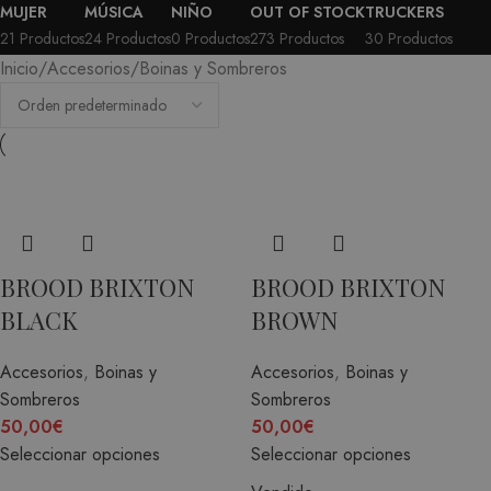
MUJER
MÚSICA
NIÑO
OUT OF STOCK
TRUCKERS
21 Productos
24 Productos
0 Productos
273 Productos
30 Productos
Inicio
Accesorios
Boinas y Sombreros
BROOD BRIXTON
BROOD BRIXTON
BLACK
BROWN
Accesorios
,
Boinas y
Accesorios
,
Boinas y
Sombreros
Sombreros
50,00
€
50,00
€
Seleccionar opciones
Seleccionar opciones