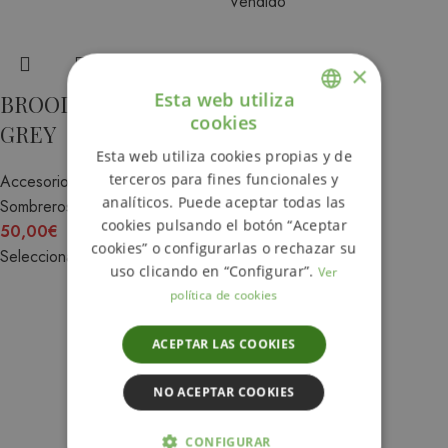
Vendido
×
Esta web utiliza
BROOD BRIXTON
cookies
SOMBRERO
GREY
ENGLISH
BRIXTON
Esta web utiliza cookies propias y de
SPANISH
terceros para fines funcionales y
Accesorios
,
Boinas y
analíticos. Puede aceptar todas las
Sombreros
Accesorios
,
Boinas y
cookies pulsando el botón “Aceptar
50,00
€
Sombreros
cookies” o configurarlas o rechazar su
Seleccionar opciones
60,00
€
uso clicando en “Configurar”.
Ver
Seleccionar opciones
política de cookies
ACEPTAR LAS COOKIES
NO ACEPTAR COOKIES
CONFIGURAR