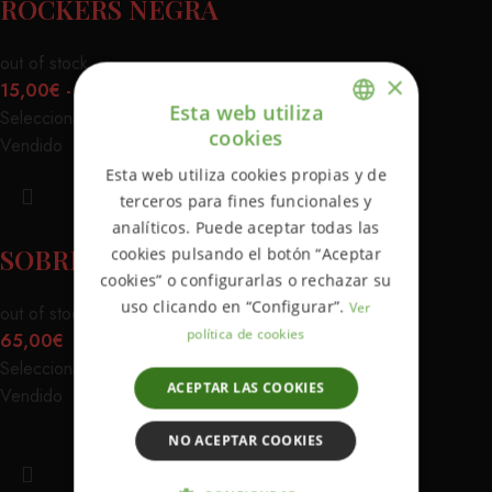
ROCKERS NEGRA
out of stock
×
15,00
€
-
20,00
€
Esta web utiliza
Seleccionar opciones
cookies
Vendido
ENGLISH
Esta web utiliza cookies propias y de
SPANISH
terceros para fines funcionales y
analíticos. Puede aceptar todas las
SOBRECAMISA AZUL URBAN
cookies pulsando el botón “Aceptar
cookies” o configurarlas o rechazar su
uso clicando en “Configurar”.
Ver
out of stock
política de cookies
65,00
€
Seleccionar opciones
ACEPTAR LAS COOKIES
Vendido
NO ACEPTAR COOKIES