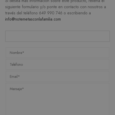
Si desea más información sobre este producto, rellena el
necesarias.
siguiente formulario y/o ponte en contacto con nosotros a
PROVEEDOR /
través del teléfono
649 990 746
o escribiendo a
NOMBRE
VENCIMIENTO
DESC
DOMINIO
info@notemetasconlafamilia.com
CookieScriptConsent
1 mes
CookieScript
El ser
.matutehijos.es
Cooki
Scrip
utiliz
cooki
record
prefer
conse
de co
los vi
Es nec
que e
de co
Cooki
Scrip