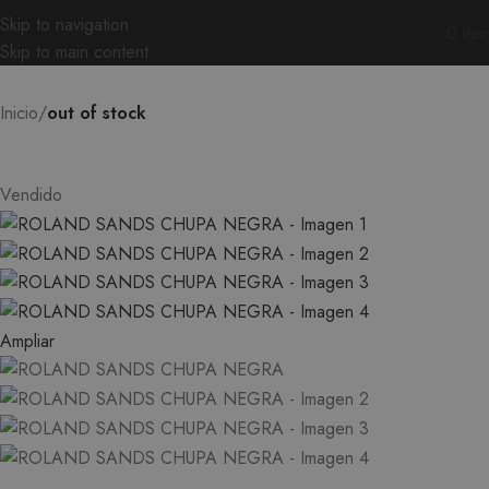
Skip to navigation
0
ite
Skip to main content
Inicio
out of stock
Vendido
Ampliar