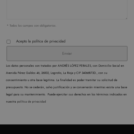
funci
corre
* Todos los campos son obligatorios.
Acepto la
política de privacidad
PROVEEDOR /
NOMBRE
VENCIMIENTO
DESCRIPC
DOMINIO
PROVEEDOR /
NOMBRE
VENCIMIENTO
DESCRIP
DOMINIO
iciybucv
www.matutehijos.es
5 días
PROVEEDOR /
NOMBRE
VENCIMIENTO
DESC
_gat_UA-
.matutehijos.es
60 segundos
DOMINIO
This is a 
r1fb30uj
www.matutehijos.es
5 días
30281151-40
Los datos personales son tratados por ANDRÉS LÓPEZ PERALES, con Domicilio Social en
type cook
YSC
Sesión
Google LLC
YouT
hew3qcwu
www.matutehijos.es
5 días
Avenida Pérez Galdos 46, 26002, Logroño, La Rioja y CIF 34066873D., con su
.youtube.com
by Googl
establ
consentimiento u otra base legitima. La finalidad es poder tramitar su solicitud de
Analytics
cooki
presupuesto. No se cederán, salvo justificación y se conservarán mientras exista una base
the patte
rastre
legal para su mantenimiento. Puede ejercitar sus derechos en los términos indicados en
element o
vistas
nuestra
política de privacidad
name con
video
the uniqu
incrus
identity 
VISITOR_INFO1_LIVE
6 meses
Google LLC
Youtu
of the ac
.youtube.com
establ
or website