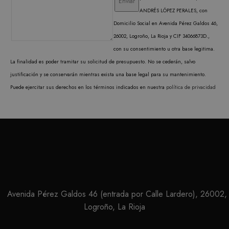
Scrip
ANDRÉS LÓPEZ PERALES, con
funci
corre
Domicilio Social en Avenida Pérez Galdos 46,
26002, Logroño, La Rioja y CIF 34066873D.,
con su consentimiento u otra base legitima.
La finalidad es poder tramitar su solicitud de presupuesto. No se cederán, salvo
justificación y se conservarán mientras exista una base legal para su mantenimiento.
PROVEEDOR /
NOMBRE
VENCIMIENTO
DESCRIPC
DOMINIO
PROVEEDOR /
Puede ejercitar sus derechos en los términos indicados en nuestra
política de privacidad
NOMBRE
VENCIMIENTO
DESCRIP
DOMINIO
iciybucv
www.matutehijos.es
5 días
PROVEEDOR /
NOMBRE
VENCIMIENTO
DESC
_gat_UA-
.matutehijos.es
60 segundos
This is a 
DOMINIO
r1fb30uj
www.matutehijos.es
5 días
30281151-40
type cook
by Googl
YSC
Sesión
YouT
Google LLC
hew3qcwu
www.matutehijos.es
5 días
Analytics
establ
.youtube.com
the patte
cooki
element o
rastre
name con
vistas
the uniqu
video
identity 
incrus
of the ac
or website
VISITOR_INFO1_LIVE
6 meses
Youtu
Google LLC
relates to. 
establ
.youtube.com
Avenida Pérez Galdos 46 (entrada por Calle Lardero), 26002,
variation 
cooki
_gat cook
realiz
Logroño, La Rioja
which is 
segui
limit the
de las
amount o
prefer