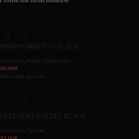
BROOD BRIXTON BLACK
Accesorios
,
Boinas y Sombreros
50,00
€
Seleccionar opciones
GUITARIST WALLET BLACK
Accesorios
,
Carteras
55,00
€