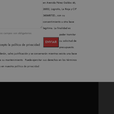
isitantes, sesiones y
en Avenida Pérez Galdos 46,
rma predeterminada, caduca
b pueden personalizarlo.
26002, Logroño, La Rioja y CIF
34066873D., con su
consentimiento u otra base
legitima. La finalidad es
los campos son obligatorios.
poder tramitar
su solicitud de
cepto la
política de privacidad
presupuesto.
erán, salvo justificación y se conservarán mientras exista una base
ra su mantenimiento. Puede ejercitar sus derechos en los términos
s en nuestra
política de privacidad