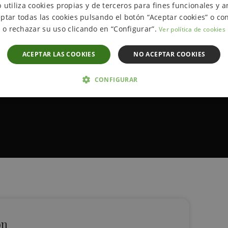
 utiliza cookies propias y de terceros para fines funcionales y an
ptar todas las cookies pulsando el botón “Aceptar cookies” o con
o rechazar su uso clicando en “Configurar”.
Ver política de cookies
ACEPTAR LAS COOKIES
NO ACEPTAR COOKIES
CONFIGURAR
 NECESARIAS
ANALÍTICA Y MEDICIÓN
ORIENTACIÓN
D
Estrictamente necesarias
Analítica y medición
Orientación
Funcionalida
cesarias permiten la funcionalidad central del sitio web, como el inicio de sesión del u
uede utilizarse correctamente sin las cookies estrictamente necesarias.
ROVEEDOR /
VENCIMIENTO
DESCRIPCIÓN
ón
OMINIO