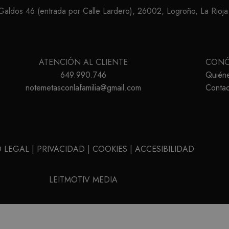
ldos 46 (entrada por Calle Lardero), 26002, Logroño, La Rioja
ATENCIÓN AL CLIENTE
CON
649.990.746
Quién
notemetasconlafamilia@gmail.com
Contac
O LEGAL
|
PRIVACIDAD
|
COOKIES
|
ACCESIBILIDAD
LEITMOTIV MEDIA