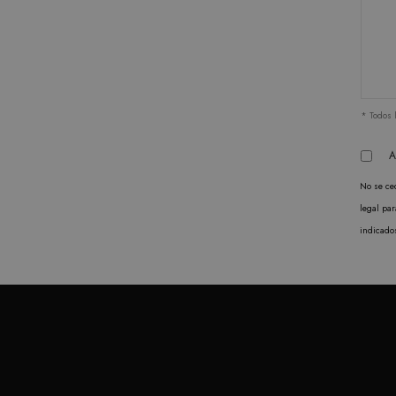
página de un sitio y se utiliza para calcular los datos de v
campañas para los informes de análisis de sitios. De fo
después de 2 años, aunque los propietarios de sitios we
* Todos 
A
No se ced
legal pa
indicado