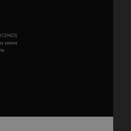
ÓCENOS
es somos
to