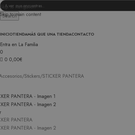
Skip to navigation
Skip to main content
Search
INICIO
TIENDA
MÁS QUE UNA TIENDA
CONTACTO
Entra en La Familia
0
0
0,00
€
0
Accesorios
Stickers
STICKER PANTERA
r