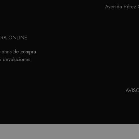
Avenida Pérez Ga
RA ONLINE
ciones de compra
y devoluciones
AVIS