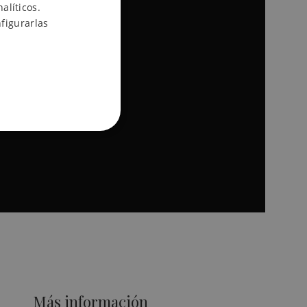
ENGLISH
alíticos.
figurarlas
SPANISH
d
suario y la administración de
Más información