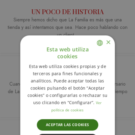
UN POCO DE HISTORIA
Siempre hemos dicho que La Familia es más que una
tienda y así intentamos que sea. Hace poco hablando con
un client...
×
VER MÁS
Esta web utiliza
cookies
ENGLISH
Esta web utiliza cookies propias y de
SPANISH
terceros para fines funcionales y
EXPO #ROTULOS
analíticos. Puede aceptar todas las
Cuando pensamos en la expo para el décimo aniversario
cookies pulsando el botón “Aceptar
de La Familia salio bastante rápido. Desde hace un tiempo
cookies” o configurarlas o rechazar su
por...
uso clicando en “Configurar”.
Ver
VER MÁS
política de cookies
ACEPTAR LAS COOKIES