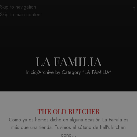
Skip to navigation
Skip to main content
LA FAMILIA
Inicio
Archive by Category "LA FAMILIA"
THE OLD BUTCHER
Como ya os hemos dicho en alguna ocasión La Familia es
más que una tienda. Tuvimos el sótano de hell’s kitchen
dond...