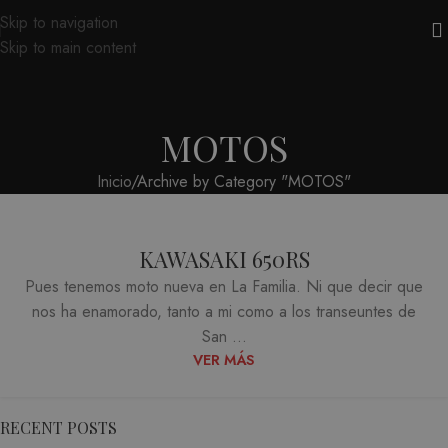
Skip to navigation
Skip to main content
MOTOS
Inicio
Archive by Category "MOTOS"
KAWASAKI 650RS
Pues tenemos moto nueva en La Familia. Ni que decir que
nos ha enamorado, tanto a mi como a los transeuntes de
San ...
VER MÁS
RECENT POSTS