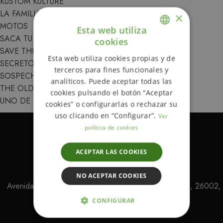
KUSTOM KULTURE
LA FAMILIA
×
MOTOS
Esta web utiliza
SACA TU LADO CANALLA
cookies
ENGLISH
SAVE THE DATE
Esta web utiliza cookies propias y de
SECRETOS DE FAMILIA
SPANISH
terceros para fines funcionales y
SOSPECHOSOS HABITUALES
analíticos. Puede aceptar todas las
THE OLD BUTCHER
cookies pulsando el botón “Aceptar
UNO DE LOS NUESTROS
cookies” o configurarlas o rechazar su
uso clicando en “Configurar”.
Ver
política de cookies
ACEPTAR LAS COOKIES
NO ACEPTAR COOKIES
Avenida Pérez Galdos 46 (entrada por Calle Lardero), 26002,
Logroño, La Rioja
CONFIGURAR
ESTRICTAMENTE NECESARIAS