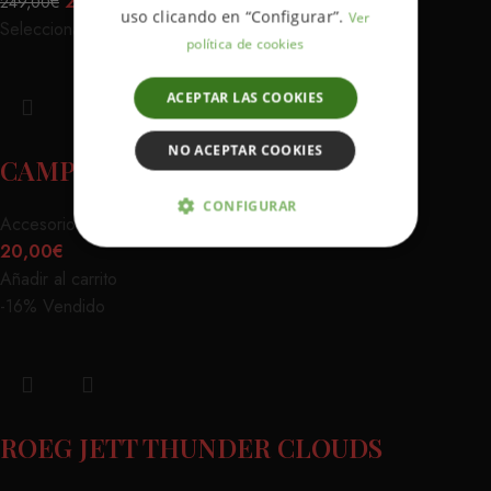
209,00
€
249,00
€
uso clicando en “Configurar”.
Ver
Seleccionar opciones
política de cookies
ACEPTAR LAS COOKIES
NO ACEPTAR COOKIES
CAMPANA SKULL
CONFIGURAR
Accesorios
,
Varios
,
Moto
,
Varios moto
20,00
€
ESTRICTAMENTE NECESARIAS
Añadir al carrito
-16%
Vendido
ANALÍTICA Y MEDICIÓN
ORIENTACIÓN
FUNCIONALIDAD
ROEG JETT THUNDER CLOUDS