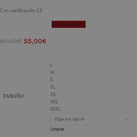
Con certificación CE
Más Información
69,00
€
55,00
€
L
M
S
XL
XS
TAMAÑO
XXL
XXXL
Limpiar