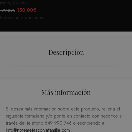
Moto
,
Cascos
Estrictamente necesarias
150,00
€
179,00
€
Analítica y medición
Orientación
Seleccionar opciones
Funcionalidad
Las cookies estrictamente necesarias permiten la
funcionalidad central del sitio web, como el
inicio de sesión del usuario y la administración
de la cuenta. El sitio web no puede utilizarse
Descripción
correctamente sin las cookies estrictamente
necesarias.
PROVEEDOR /
NOMBRE
VENCIMIENTO
DESC
DOMINIO
CookieScriptConsent
1 mes
CookieScript
El ser
.matutehijos.es
Cooki
Más información
Scrip
utiliz
Si desea más información sobre este producto, rellena el
cooki
siguiente formulario y/o ponte en contacto con nosotros a
record
través del teléfono
649 990 746
o escribiendo a
prefer
info@notemetasconlafamilia.com
conse