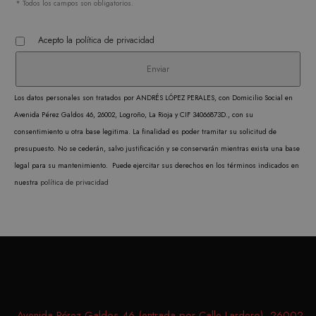
* Todos los campos son obligatorios.
Analytics
cooki
the patte
rastre
Acepto la
política de privacidad
element o
vistas
name con
video
the uniqu
incrus
identity 
Los datos personales son tratados por ANDRÉS LÓPEZ PERALES, con Domicilio Social en
VISITOR_INFO1_LIVE
6 meses
Google LLC
Youtu
of the ac
Avenida Pérez Galdos 46, 26002, Logroño, La Rioja y CIF 34066873D., con su
.youtube.com
establ
or website
consentimiento u otra base legitima. La finalidad es poder tramitar su solicitud de
cooki
relates to. 
presupuesto. No se cederán, salvo justificación y se conservarán mientras exista una base
realiz
variation 
legal para su mantenimiento. Puede ejercitar sus derechos en los términos indicados en
segui
_gat cook
nuestra
política de privacidad
de las
which is 
prefer
limit the
del us
amount o
para l
recorded 
video
Google on
Youtu
traffic vo
incru
websites.
en los
Avenida Pérez Galdos 46 (entrada por Calle Lardero), 26002,