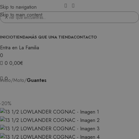
Skip to navigation
Skip to main content
INICIO
TIENDA
MÁS QUE UNA TIENDA
CONTACTO
Entra en La Familia
0
0
0,00
€
0
Inicio
Moto
Guantes
-20%