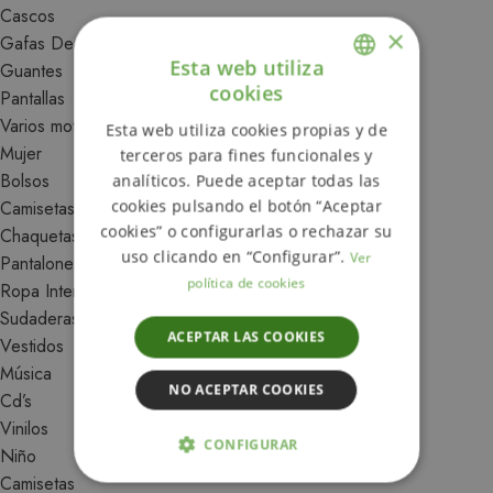
Cascos
×
Gafas De Moto
Esta web utiliza
Guantes
cookies
Pantallas
ENGLISH
Varios moto
Esta web utiliza cookies propias y de
SPANISH
Mujer
terceros para fines funcionales y
Bolsos
analíticos. Puede aceptar todas las
cookies pulsando el botón “Aceptar
Camisetas
cookies” o configurarlas o rechazar su
Chaquetas
uso clicando en “Configurar”.
Ver
Pantalones
política de cookies
Ropa Interior
Sudaderas
ACEPTAR LAS COOKIES
Vestidos
Música
NO ACEPTAR COOKIES
Cd’s
Vinilos
CONFIGURAR
Niño
Camisetas
ESTRICTAMENTE NECESARIAS