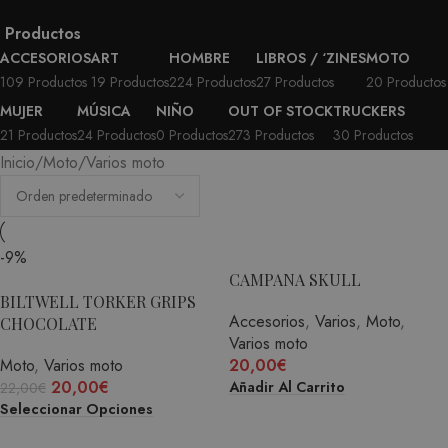
Productos
ACCESORIOS
ART
HOMBRE
LIBROS / ‘ZINES
MOTO
109 Productos
19 Productos
224 Productos
27 Productos
20 Productos
MUJER
MÚSICA
NIÑO
OUT OF STOCK
TRUCKERS
21 Productos
24 Productos
0 Productos
273 Productos
30 Productos
Inicio
Moto
Varios moto
-9%
CAMPANA SKULL
BILTWELL TORKER GRIPS
Accesorios
,
Varios
,
Moto
,
CHOCOLATE
Varios moto
Moto
,
Varios moto
20,00
€
20,00
€
Añadir Al Carrito
22,00
€
Seleccionar Opciones